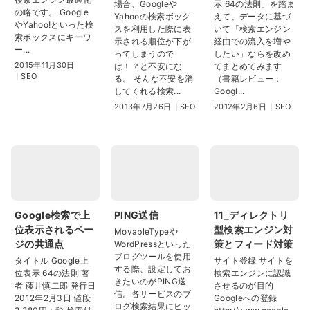
場合、Googleや
示 64の法則」を踏ま
の略です。 Google
Yahooの検索ボック
えて、データに基づ
やYahoo!といった検
スを利用した際に表
いて「検索エンジン
索ボックスにキーワ
示される順位が下が
経由での流入を増や
ー...
ってしまうので
したい」ならを改め
2015年11月30日
は！？と不安にな
てまとめてみます
SEO
る。 そんな不安を消
（書籍レビュー：
してくれる検索...
Googl...
2013年7月26日
SEO
2012年2月6日
SEO
Google検索で上
PING送信
11_ディレクトリ
位表示されるペー
型検索エンジン対
MovableTypeや
ジの共通点
策とフィード対策
WordPressといった
ブログツールを使用
タイトル Google上
サイト登録 サイトを
する際、設定してお
位表示 64の法則 著
検索エンジンに認識
きたいのがPING送
者 藤井慎二郎 発行日
させるのが目的
信。各サービスのブ
2012年2月3日 値段
Googleへの登録
ログ検索結果にヒッ