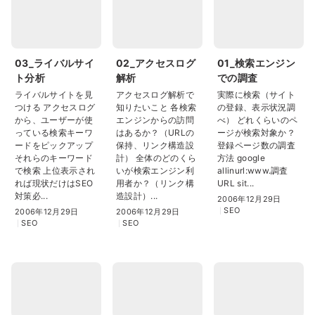
03_ライバルサイ
02_アクセスログ
01_検索エンジン
ト分析
解析
での調査
ライバルサイトを見
アクセスログ解析で
実際に検索（サイト
つける アクセスログ
知りたいこと 各検索
の登録、表示状況調
から、ユーザーが使
エンジンからの訪問
べ） どれくらいのペ
っている検索キーワ
はあるか？（URLの
ージが検索対象か？
ードをピックアップ
保持、リンク構造設
登録ページ数の調査
それらのキーワード
計） 全体のどのくら
方法 google
で検索 上位表示され
いが検索エンジン利
allinurl:www.調査
れば現状だけはSEO
用者か？（リンク構
URL sit...
対策必...
造設計）...
2006年12月29日
SEO
2006年12月29日
2006年12月29日
SEO
SEO