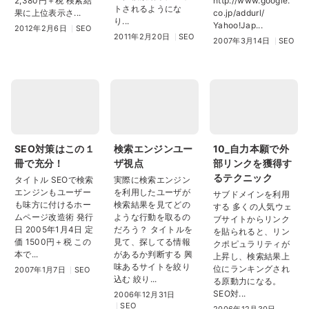
2,380円＋税 検索結
http://www.google.
トされるようにな
果に上位表示さ...
co.jp/addurl/
り...
Yahoo!Jap...
2012年2月6日
SEO
2011年2月20日
SEO
2007年3月14日
SEO
SEO対策はこの１
検索エンジンユー
10_自力本願で外
冊で充分！
ザ視点
部リンクを獲得す
るテクニック
タイトル SEOで検索
実際に検索エンジン
エンジンもユーザー
を利用したユーザが
サブドメインを利用
も味方に付けるホー
検索結果を見てどの
する 多くの人気ウェ
ムページ改造術 発行
ような行動を取るの
ブサイトからリンク
日 2005年1月4日 定
だろう？ タイトルを
を貼られると、リン
価 1500円＋税 この
見て、探してる情報
クポピュラリティが
本で...
があるか判断する 興
上昇し、検索結果上
味あるサイトを絞り
位にランキングされ
2007年1月7日
SEO
込む 絞り...
る原動力になる。
SEO対...
2006年12月31日
SEO