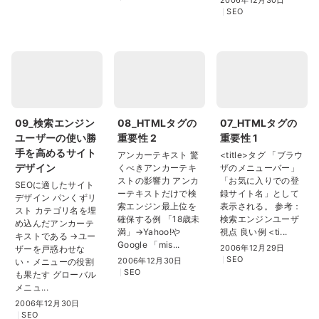
2006年12月30日
SEO
09_検索エンジン
08_HTMLタグの
07_HTMLタグの
ユーザーの使い勝
重要性 2
重要性 1
手を高めるサイト
アンカーテキスト 驚
<title>タグ 「ブラウ
デザイン
くべきアンカーテキ
ザのメニューバー」
ストの影響力 アンカ
「お気に入りでの登
SEOに適したサイト
ーテキストだけで検
録サイト名」として
デザイン パンくずリ
索エンジン最上位を
表示される。 参考：
スト カテゴリ名を埋
確保する例 「18歳未
検索エンジンユーザ
め込んだアンカーテ
満」→Yahoo!や
視点 良い例 <ti...
キストである →ユー
Google 「mis...
2006年12月29日
ザーを戸惑わせな
SEO
2006年12月30日
い・メニューの役割
SEO
も果たす グローバル
メニュ...
2006年12月30日
SEO