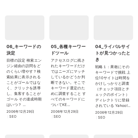
06_キーワードの
05_各種キーワー
04_ライバルサイ
決定
ドツール
トが見つかったと
き
目標の設定 検索エン
アクセスログに残さ
ジン経由の訪問をど
れたキーワードだけ
戦略１：果敢にその
のくらい増やす？検
ではニーズにマッチ
キーワードで挑戦 上
索結果に表示される
しているかどうか判
位10サイトは時間を
ことがゴールではな
断できない。そこで
かけしっかりと調査
く、クリックを誘導
キーワード選定のた
（チェック項目とチ
し、集客することが
めに調査すること す
ェックのポイント）
ゴール その達成時期
べてのキーワードに
ディレクトリに登録
はいつ？ ...
ついてKE...
されている Yahoo!...
2006年12月29日
2006年12月29日
2006年12月29日
SEO
SEO
SEO