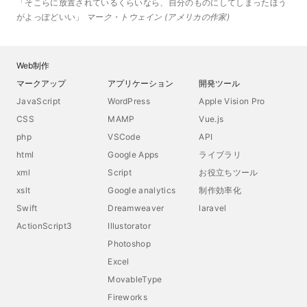
そこらに放置されているくらいなら、自分のものにしてしまったほう
がよっぽどいい
マーク・トウェイン
アメリカの作家
Web制作
マークアップ
アプリケーション
開発ツール
JavaScript
WordPress
Apple Vision Pro
CSS
MAMP
Vue.js
php
VSCode
API
html
Google Apps
ライブラリ
xml
Script
お役立ちツール
xslt
Google analytics
制作効率化
Swift
Dreamweaver
laravel
ActionScript3
Illustorator
Photoshop
Excel
MovableType
Fireworks