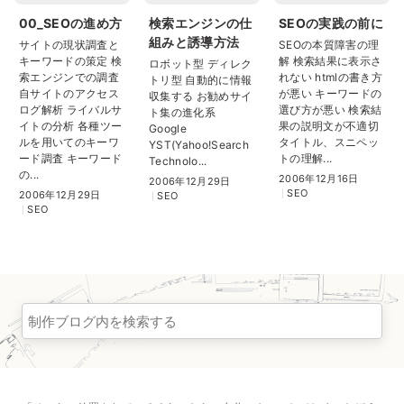
00_SEOの進め方
検索エンジンの仕
SEOの実践の前に
組みと誘導方法
サイトの現状調査と
SEOの本質障害の理
キーワードの策定 検
解 検索結果に表示さ
ロボット型 ディレク
索エンジンでの調査
れない htmlの書き方
トリ型 自動的に情報
自サイトのアクセス
が悪い キーワードの
収集する お勧めサイ
ログ解析 ライバルサ
選び方が悪い 検索結
ト集の進化系
イトの分析 各種ツー
果の説明文が不適切
Google
ルを用いてのキーワ
タイトル、スニペッ
YST(Yahoo!Search
ード調査 キーワード
トの理解...
Technolo...
の...
2006年12月16日
2006年12月29日
SEO
2006年12月29日
SEO
SEO