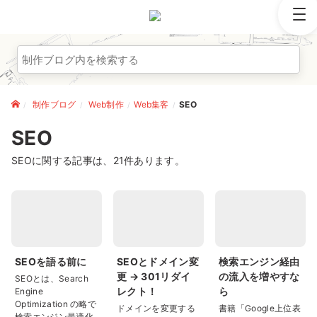
制作ブログ
制作ブログ
Web制作
Web集客
SEO
サービス紹介
SEO
SEOに関する記事は、21件あります。
制作実績
事業のこと
お問い合わせ
SEOを語る前に
SEOとドメイン変
検索エンジン経由
更 → 301リダイ
の流入を増やすな
SEOとは、Search
レクト！
ら
Engine
Optimization の略で
ドメインを変更する
書籍「Google上位表
検索エンジン最適化