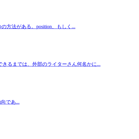
ある。position、もしく...
きるまでは、外部のライターさん何名かに...
向であ...