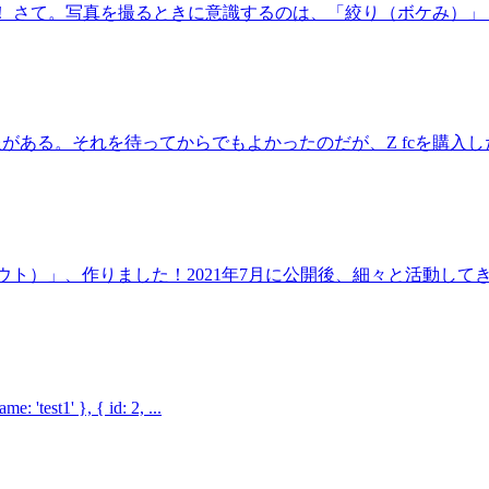
 さて。写真を撮るときに意識するのは、「絞り（ボケみ）」「
ある。それを待ってからでもよかったのだが、Z fcを購入した。
グアウト）」、作りました！2021年7月に公開後、細々と活動してきまし
t1' }, { id: 2, ...