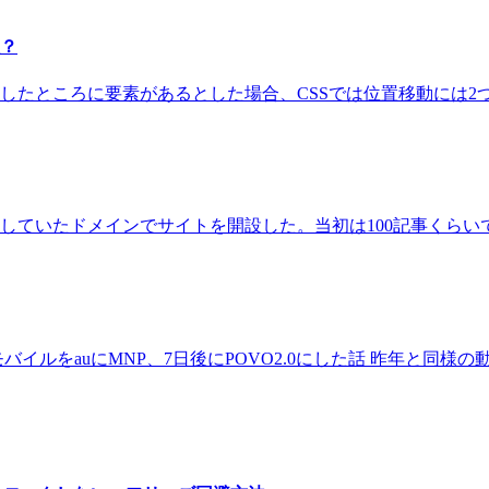
数？
たところに要素があるとした場合、CSSでは位置移動には2つの方法が
得していたドメインでサイトを開設した。当初は100記事くらいで
楽天モバイルをauにMNP、7日後にPOVO2.0にした話 昨年と同様の動