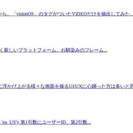
ら、「visionOS」のタグがついたVIDEOだけを抽出してみた。 Ac
visionos/ 全く新しいプラットフォーム。お馴染みのフレーム...
かび上がる様々な画面を操るUI/UXに心踊った方は多いと思う。
', 'en_US'); 第1引数にユーザーID、第2引数...