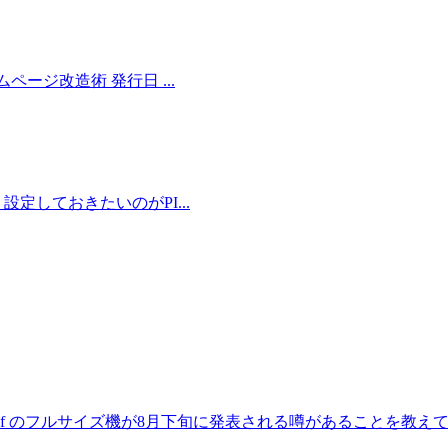
ージ改造術 発行日 ...
、設定しておきたいのがPI...
Z f のフルサイズ機が8月下旬に発表される噂があることを教えてもら