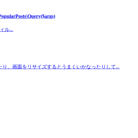
arPosts\Query($args)
ル...
、画面をリサイズするとうまくいかなったりして...