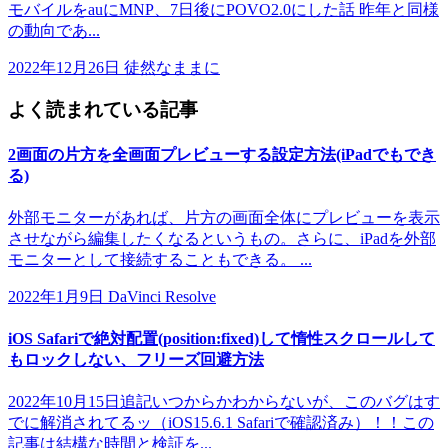
モバイルをauにMNP、7日後にPOVO2.0にした話 昨年と同様
の動向であ...
2022年12月26日
徒然なままに
よく読まれている記事
2画面の片方を全画面プレビューする設定方法(iPadでもでき
る)
外部モニターがあれば、片方の画面全体にプレビューを表示
させながら編集したくなるというもの。さらに、iPadを外部
モニターとして接続することもできる。 ...
2022年1月9日
DaVinci Resolve
iOS Safariで絶対配置(position:fixed)して惰性スクロールして
もロックしない、フリーズ回避方法
2022年10月15日追記いつからかわからないが、このバグはす
でに解消されてるッ（iOS15.6.1 Safariで確認済み）！！この
記事は結構な時間と検証を...