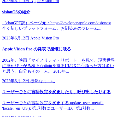
2023年6月13日
Apple Vision Pro
visionOSの紹介
（chatGPT訳）ページ元：https://developer.apple.com/visionos/
全く新しいプラットフォーム。お馴染みのフレーム...
2023年6月12日
Apple Vision Pro
Apple Vision Pro の発表で感慨に耽る
2002年、映画「マイノリティ・リポート」を観て、現実世界
に浮かび上がる様々な画面を操るUI/UXに心踊った方は多い
と思う。自分もその一人。 2013年...
2023年6月12日
徒然なままに
ユーザーごとに言語設定を変更したり、呼び出したりする
ユーザーごとの言語設定を変更する update_user_meta(1,
'locale', 'en_US'); 第1引数にユーザーID、第2引数...