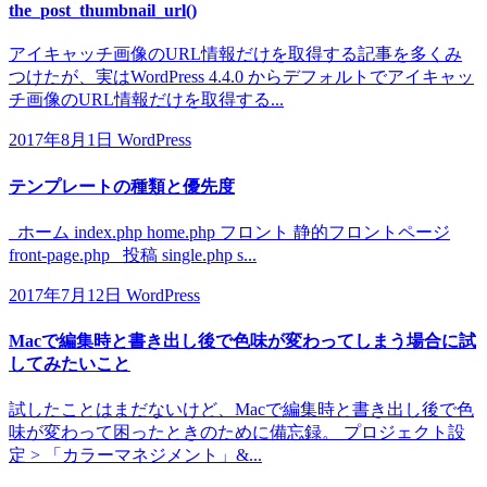
the_post_thumbnail_url()
アイキャッチ画像のURL情報だけを取得する記事を多くみ
つけたが、実はWordPress 4.4.0 からデフォルトでアイキャッ
チ画像のURL情報だけを取得する...
2017年8月1日
WordPress
テンプレートの種類と優先度
ホーム index.php home.php フロント 静的フロントページ
front-page.php 投稿 single.php s...
2017年7月12日
WordPress
Macで編集時と書き出し後で色味が変わってしまう場合に試
してみたいこと
試したことはまだないけど、Macで編集時と書き出し後で色
味が変わって困ったときのために備忘録。 プロジェクト設
定 > 「カラーマネジメント」&...