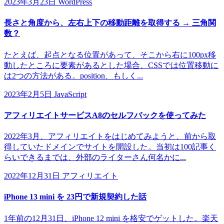
2023年3月23日
WordPress
長さと角度から、左右上下の移動距離を取得する → 三角関
数？
たとえば、起点となる位置があって、そこから右に100px移
動したところに要素があるとした場合、CSSでは位置移動に
は2つの方法がある。position、もしく...
2023年2月5日
JavaScript
アフィリエイトサービスA8のセルフバックを使ってみた
2022年3月、アフィリエイトをはじめてみようと、前から取
得していたドメインでサイトを開設した。当初は100記事く
らいできるまでは、外部のライターさん何名かに...
2022年12月31日
アフィリエイト
iPhone 13 mini を 23円で新規契約した話
1年前の12月31日、iPhone 12 mini を格安でゲットした。楽天