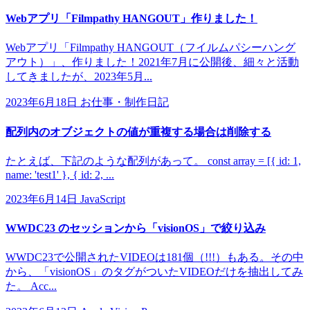
Webアプリ「Filmpathy HANGOUT」作りました！
Webアプリ「Filmpathy HANGOUT（フイルムパシーハング
アウト）」、作りました！2021年7月に公開後、細々と活動
してきましたが、2023年5月...
2023年6月18日
お仕事・制作日記
配列内のオブジェクトの値が重複する場合は削除する
たとえば、下記のような配列があって。 const array = [{ id: 1,
name: 'test1' }, { id: 2, ...
2023年6月14日
JavaScript
WWDC23 のセッションから「visionOS」で絞り込み
WWDC23で公開されたVIDEOは181個（!!!）もある。その中
から、「visionOS」のタグがついたVIDEOだけを抽出してみ
た。 Acc...