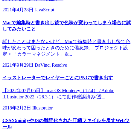
2021年4月28日
JavaScript
Macで編集時と書き出し後で色味が変わってしまう場合に試
してみたいこと
試したことはまだないけど、Macで編集時と書き出し後で色
味が変わって困ったときのために備忘録。 プロジェクト設
定 > 「カラーマネジメント」&...
2021年9月29日
DaVinci Resolve
イラストレーターでレイヤーごとにPNGで書き出す
【2022年07月05日】 macOS Monterey（12.4） / Adobe
iLLustrator 2022（26.3.1） にて動作確認済み(透...
2018年2月2日
Illustorator
CSSのminifyやJSの難読化された圧縮ファイルを戻すWebツ
ール