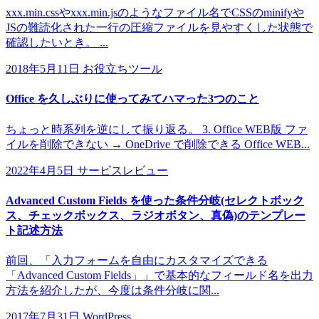
xxx.min.cssやxxx.min.jsのようなファイル名でCSSのminifyや
JSの難読化された一行の圧縮ファイルを見やすくした状態で
確認したいとき。 ...
2018年5月11日
お役立ちツール
Office を久しぶりに使ってみてハマった3つのこと
ちょっと時系列を逆にして振り返る。 3. Office WEB版 ファ
イルを削除できない → OneDrive で削除できる Office WEB...
2022年4月5日
サービスレビュー
Advanced Custom Fields を使った条件分岐(セレクトボック
ス、チェックボックス、ラジオボタン、真偽)のテンプレー
ト記述方法
前回、「入力フォームを自由にカスタマイズできる
「Advanced Custom Fields」」で基本的なフィールド名を出力
方法を紹介したが、今度は条件分岐に関...
2017年7月31日
WordPress