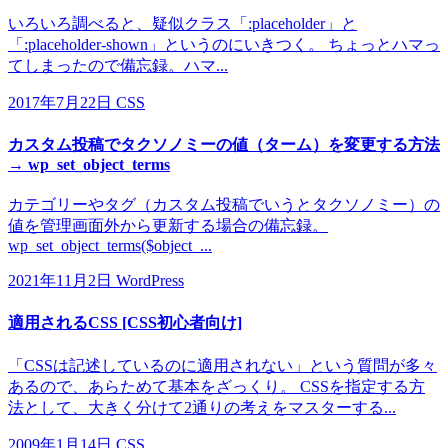
いろいろ調べると、疑似クラス「:placeholder」と
「:placeholder-shown」というのにいきつく。 ちょっとハマっ
てしまったので備忘録。ハマ...
2017年7月22日
CSS
カスタム投稿でタクソノミーの値（ターム）を変更する方法
→ wp_set_object_terms
カテゴリーやタグ（カスタム投稿でいうとタクソノミー）の
値を管理画面外から更新する場合の備忘録。
wp_set_object_terms($object_...
2021年11月2日
WordPress
適用されるCSS [CSS初心者向け]
「CSSは記述しているのに適用されない」という質問が多々
あるので、あらためて基本をざっくり。 CSSを指定する方
法として、大きく分けて2通りの考えをマスターする...
2009年1月14日
CSS