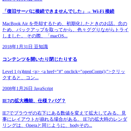
「復旧サーバに接続できませんでした」→ Wi-Fi 接続
MacBook Air を売却するため、初期化したときのお話。念の
ため、バックアップを取ってから、色々ググりながらトライ
しました。 その際、「macOS...
2018年1月31日
豆知識
コンテンツを開いたり閉じたりする
Level 1 (x)html <p> <a href="#" onclick="openConts();">クリッ
クすると、コン...
2008年1月26日
JavaScript
IE7の拡大機能、仕様？バグ？
IE7でブラウザの右下にある数値を変えて拡大してみる。見
事にレイアウトが崩れる場合がある。 IE7の拡大時のレンダ
リングは、Operaと同じように、bodyその...