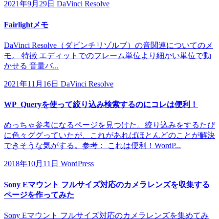
2021年9月29日
DaVinci Resolve
Fairlightメモ
DaVinci Resolve（ダビンチリゾルブ）の音関連についてのメ
モ。 特徴 エディットでのフレーム単位より細かい単位で動
かせる 音量バ...
2021年11月16日
DaVinci Resolve
WP_Queryを使って絞り込み検索するのにコレは便利！
めっちゃ参考になるページを見つけた。絞り込みをするたび
に色々ググっていたが、これがあればほとんどのことが解決
できそうな気がする。参考： これは便利！WordP...
2018年10月11日
WordPress
Sony Eマウント フルサイズ対応のカメラレンズを収集する
ページを作ってみた
Sony Eマウント フルサイズ対応のカメラレンズを集めてみ