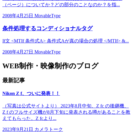
（ページ）についてか？どの部分のことなのか？を指...
2008年4月25日
MovableType
条件処理するコンディショナルタグ
If文 <MTIf 条件式A> 条件式Aが真の場合の処理 </MTIf> &...
2008年4月27日
MovableType
WEB制作・映像制作のブログ
最新記事
Nikon Z f、ついに発表！！
（写真は公式サイトより） 2023年8月中旬、Z fc の後継機、
Z f のフルサイズ機が8月下旬に発表される噂があることを教
えてもらった。Z fcより...
2023年9月21日
カメラトーク