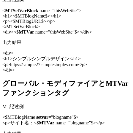
<
MTSetVarBlock
name=”thisWebSite”>
<h1><$MTBlogName$></h1>
<p><$MTBlogURL$></p>
</MTSetVarBlock>
<div><$
MTVar
name=”thisWebSite”$></div>
出力結果
<div>
<h1>シンプルシンプルデザイン</h1>
<p>https://sample27.simplesimples.com/</p>
</div>
グローバル・モディファイアとMTVar
ファンクションタグ
MT記述例
<$MTBlogName
setvar
=”blogname”$>
<p>サイト名：<$
MTVar
name=”blogname”$></p>