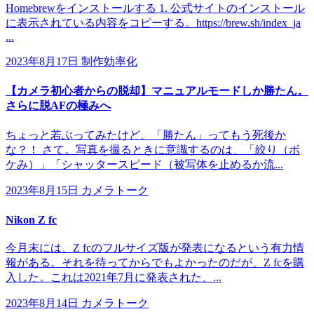
Homebrewをインストールする 1. 公式サイトのインストール
に表示されている内容をコピーする。https://brew.sh/index_ja
...
2023年8月17日
制作効率化
【カメラ初心者からの脱却】マニュアルモードしか勝たん。
さらに脱AFの極みへ
ちょっと若ぶってみたけど、「勝たん」ってもう死後か
な？！ さて。写真を撮るときに意識するのは、「絞り（ボ
ケみ）」「シャッタースピード（被写体を止めるか流...
2023年8月15日
カメラトーク
Nikon Z fc
今月末には、Z fcのフルサイズ版が発表になるという有力情
報がある。それを待ってからでもよかったのだが、Z fcを購
入した。これは2021年7月に発表された、...
2023年8月14日
カメラトーク