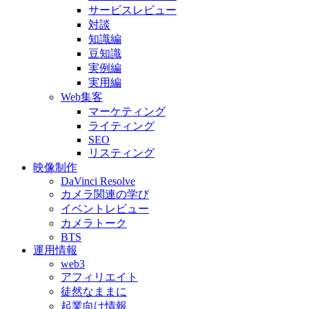
サービスレビュー
対談
知識編
豆知識
実例編
実用編
Web集客
マーケティング
ライティング
SEO
リスティング
映像制作
DaVinci Resolve
カメラ関連の学び
イベントレビュー
カメラトーク
BTS
運用情報
web3
アフィリエイト
徒然なままに
起業向け情報