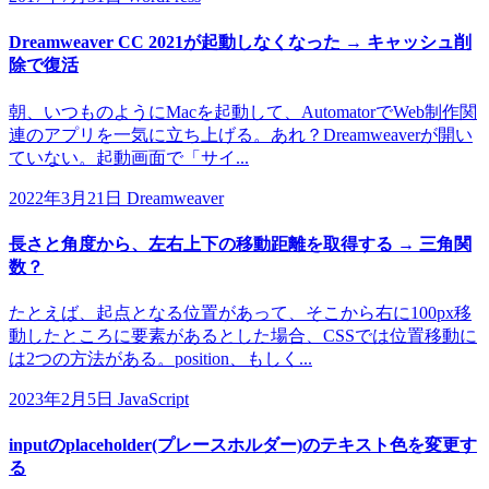
Dreamweaver CC 2021が起動しなくなった → キャッシュ削
除で復活
朝、いつものようにMacを起動して、AutomatorでWeb制作関
連のアプリを一気に立ち上げる。あれ？Dreamweaverが開い
ていない。起動画面で「サイ...
2022年3月21日
Dreamweaver
長さと角度から、左右上下の移動距離を取得する → 三角関
数？
たとえば、起点となる位置があって、そこから右に100px移
動したところに要素があるとした場合、CSSでは位置移動に
は2つの方法がある。position、もしく...
2023年2月5日
JavaScript
inputのplaceholder(プレースホルダー)のテキスト色を変更す
る