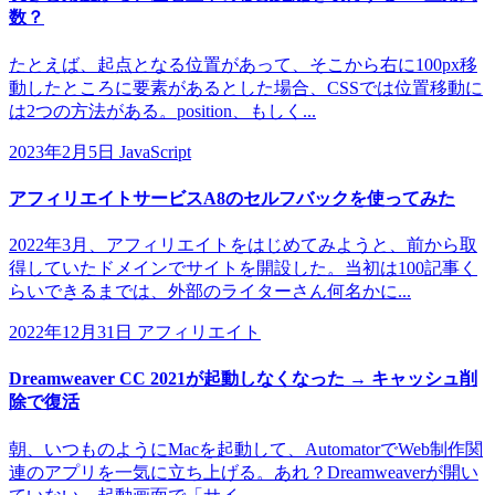
数？
たとえば、起点となる位置があって、そこから右に100px移
動したところに要素があるとした場合、CSSでは位置移動に
は2つの方法がある。position、もしく...
2023年2月5日
JavaScript
アフィリエイトサービスA8のセルフバックを使ってみた
2022年3月、アフィリエイトをはじめてみようと、前から取
得していたドメインでサイトを開設した。当初は100記事く
らいできるまでは、外部のライターさん何名かに...
2022年12月31日
アフィリエイト
Dreamweaver CC 2021が起動しなくなった → キャッシュ削
除で復活
朝、いつものようにMacを起動して、AutomatorでWeb制作関
連のアプリを一気に立ち上げる。あれ？Dreamweaverが開い