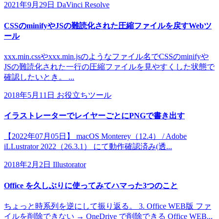
2021年9月29日
DaVinci Resolve
CSSのminifyやJSの難読化された圧縮ファイルを戻すWebツ
ール
xxx.min.cssやxxx.min.jsのようなファイル名でCSSのminifyや
JSの難読化された一行の圧縮ファイルを見やすくした状態で
確認したいとき。 ...
2018年5月11日
お役立ちツール
イラストレーターでレイヤーごとにPNGで書き出す
【2022年07月05日】 macOS Monterey（12.4） / Adobe
iLLustrator 2022（26.3.1） にて動作確認済み(透...
2018年2月2日
Illustorator
Office を久しぶりに使ってみてハマった3つのこと
ちょっと時系列を逆にして振り返る。 3. Office WEB版 ファ
イルを削除できない → OneDrive で削除できる Office WEB...