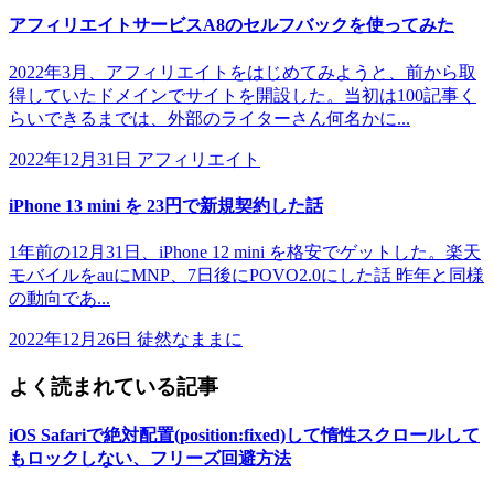
アフィリエイトサービスA8のセルフバックを使ってみた
2022年3月、アフィリエイトをはじめてみようと、前から取
得していたドメインでサイトを開設した。当初は100記事く
らいできるまでは、外部のライターさん何名かに...
2022年12月31日
アフィリエイト
iPhone 13 mini を 23円で新規契約した話
1年前の12月31日、iPhone 12 mini を格安でゲットした。楽天
モバイルをauにMNP、7日後にPOVO2.0にした話 昨年と同様
の動向であ...
2022年12月26日
徒然なままに
よく読まれている記事
iOS Safariで絶対配置(position:fixed)して惰性スクロールして
もロックしない、フリーズ回避方法