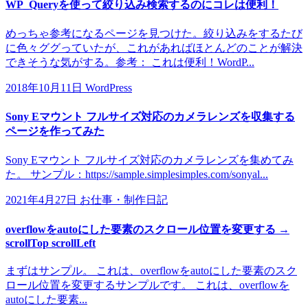
WP_Queryを使って絞り込み検索するのにコレは便利！
めっちゃ参考になるページを見つけた。絞り込みをするたび
に色々ググっていたが、これがあればほとんどのことが解決
できそうな気がする。参考： これは便利！WordP...
2018年10月11日
WordPress
Sony Eマウント フルサイズ対応のカメラレンズを収集する
ページを作ってみた
Sony Eマウント フルサイズ対応のカメラレンズを集めてみ
た。 サンプル：https://sample.simplesimples.com/sonyal...
2021年4月27日
お仕事・制作日記
overflowをautoにした要素のスクロール位置を変更する →
scrollTop scrollLeft
まずはサンプル。 これは、overflowをautoにした要素のスク
ロール位置を変更するサンプルです。 これは、overflowを
autoにした要素...