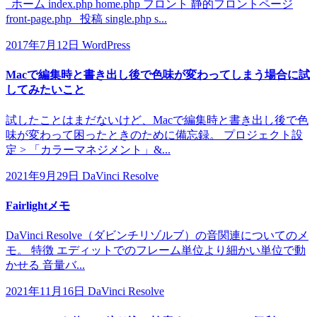
ホーム index.php home.php フロント 静的フロントページ
front-page.php 投稿 single.php s...
2017年7月12日
WordPress
Macで編集時と書き出し後で色味が変わってしまう場合に試
してみたいこと
試したことはまだないけど、Macで編集時と書き出し後で色
味が変わって困ったときのために備忘録。 プロジェクト設
定 > 「カラーマネジメント」&...
2021年9月29日
DaVinci Resolve
Fairlightメモ
DaVinci Resolve（ダビンチリゾルブ）の音関連についてのメ
モ。 特徴 エディットでのフレーム単位より細かい単位で動
かせる 音量バ...
2021年11月16日
DaVinci Resolve