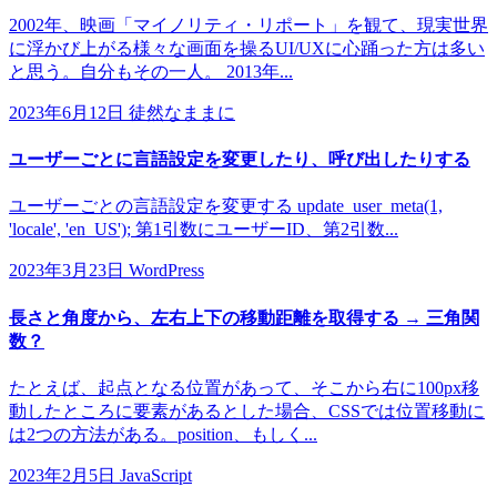
2002年、映画「マイノリティ・リポート」を観て、現実世界
に浮かび上がる様々な画面を操るUI/UXに心踊った方は多い
と思う。自分もその一人。 2013年...
2023年6月12日
徒然なままに
ユーザーごとに言語設定を変更したり、呼び出したりする
ユーザーごとの言語設定を変更する update_user_meta(1,
'locale', 'en_US'); 第1引数にユーザーID、第2引数...
2023年3月23日
WordPress
長さと角度から、左右上下の移動距離を取得する → 三角関
数？
たとえば、起点となる位置があって、そこから右に100px移
動したところに要素があるとした場合、CSSでは位置移動に
は2つの方法がある。position、もしく...
2023年2月5日
JavaScript