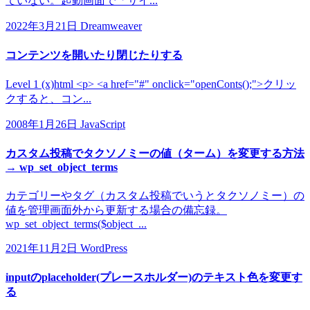
ていない。起動画面で「サイ...
2022年3月21日
Dreamweaver
コンテンツを開いたり閉じたりする
Level 1 (x)html <p> <a href="#" onclick="openConts();">クリッ
クすると、コン...
2008年1月26日
JavaScript
カスタム投稿でタクソノミーの値（ターム）を変更する方法
→ wp_set_object_terms
カテゴリーやタグ（カスタム投稿でいうとタクソノミー）の
値を管理画面外から更新する場合の備忘録。
wp_set_object_terms($object_...
2021年11月2日
WordPress
inputのplaceholder(プレースホルダー)のテキスト色を変更す
る