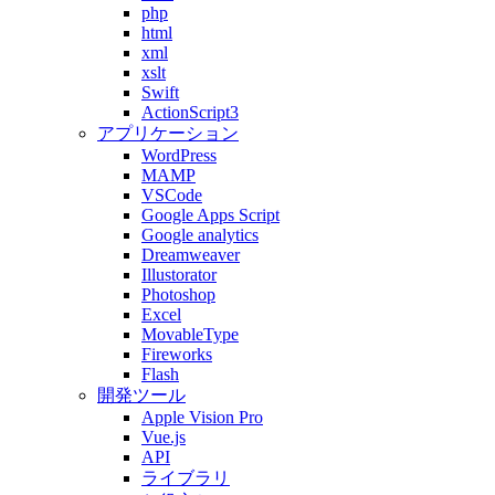
php
html
xml
xslt
Swift
ActionScript3
アプリケーション
WordPress
MAMP
VSCode
Google Apps Script
Google analytics
Dreamweaver
Illustorator
Photoshop
Excel
MovableType
Fireworks
Flash
開発ツール
Apple Vision Pro
Vue.js
API
ライブラリ