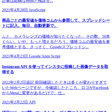
記事は結構な時間と検証を...
2021年4月28日
JavaScript
商品ごとの最安値を価格コムから参照して、スプレッドシー
トに記入。毎日、自動更新で。
ふと、カメラレンズの価格が知りたくなった。その数、50本
くらい。いや、もっと増えるだろう。価格コムの最安値を参
考価格とする。さっそく、Googleスプレッドシ...
2021年4月23日
Google Apps Script
Instagram API を使ってインスタに投稿した画像データを取
得する
2022年2月2日追記 前回確認したときは多くが変わりすぎて
いたWebページですが、今確認したところ、ロゴがFacebook
からMetaに変更があるだけで、仕...
2021年2月22日
API