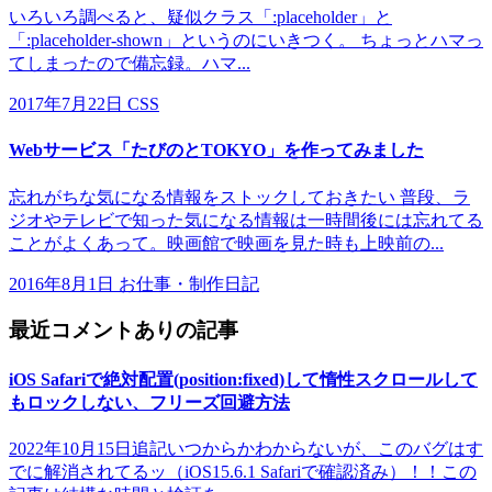
いろいろ調べると、疑似クラス「:placeholder」と
「:placeholder-shown」というのにいきつく。 ちょっとハマっ
てしまったので備忘録。ハマ...
2017年7月22日
CSS
Webサービス「たびのとTOKYO」を作ってみました
忘れがちな気になる情報をストックしておきたい 普段、ラ
ジオやテレビで知った気になる情報は一時間後には忘れてる
ことがよくあって。映画館で映画を見た時も上映前の...
2016年8月1日
お仕事・制作日記
最近コメントありの記事
iOS Safariで絶対配置(position:fixed)して惰性スクロールして
もロックしない、フリーズ回避方法
2022年10月15日追記いつからかわからないが、このバグはす
でに解消されてるッ（iOS15.6.1 Safariで確認済み）！！この