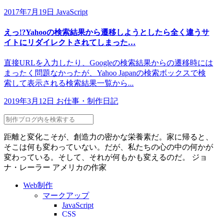
2017年7月19日
JavaScript
えっ!?Yahooの検索結果から遷移しようとしたら全く違うサ
イトにリダイレクトされてしまった…
直接URLを入力したり、Googleの検索結果からの遷移時には
まったく問題なかったが、Yahoo Japanの検索ボックスで検
索して表示される検索結果一覧から...
2019年3月12日
お仕事・制作日記
距離と変化こそが、創造力の密かな栄養素だ。家に帰ると、
そこは何も変わっていない。だが、私たちの心の中の何かが
変わっている。そして、それが何もかも変えるのだ。
ジョ
ナ・レーラー
アメリカの作家
Web制作
マークアップ
JavaScript
CSS