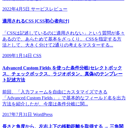
2022年4月5日
サービスレビュー
適用されるCSS [CSS初心者向け]
「CSSは記述しているのに適用されない」という質問が多々
あるので、あらためて基本をざっくり。 CSSを指定する方
法として、大きく分けて2通りの考えをマスターする...
2009年1月14日
CSS
Advanced Custom Fields を使った条件分岐(セレクトボック
ス、チェックボックス、ラジオボタン、真偽)のテンプレー
ト記述方法
前回、「入力フォームを自由にカスタマイズできる
「Advanced Custom Fields」」で基本的なフィールド名を出力
方法を紹介したが、今度は条件分岐に関...
2017年7月31日
WordPress
長さと角度から、左右上下の移動距離を取得する → 三角関