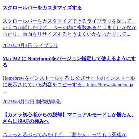
スクロールバーをカスタマイズする
スクロールバーをカスタマイズできるライブラリを探して。
いくつか試したけど、ページ内に複数あるとうまくいかなか
ったり、画面をリサイズするとうまくいかなったりして...
2023年9月3日
ライブラリ
Mac M2 に Node(npm)をバージョン指定して使えるようにす
る
Homebrewをインストールする 1. 公式サイトのインストール
に表示されている内容をコピーする。https://brew.sh/index_ja
...
2023年8月17日
制作効率化
【カメラ初心者からの脱却】マニュアルモードしか勝たん。
さらに脱AFの極みへ
ちょっと若ぶってみたけど、「勝たん」ってもう死後か