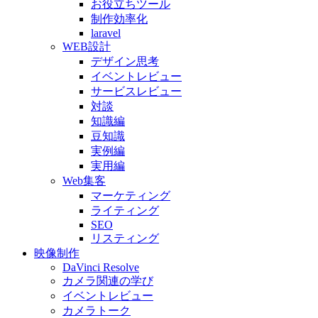
お役立ちツール
制作効率化
laravel
WEB設計
デザイン思考
イベントレビュー
サービスレビュー
対談
知識編
豆知識
実例編
実用編
Web集客
マーケティング
ライティング
SEO
リスティング
映像制作
DaVinci Resolve
カメラ関連の学び
イベントレビュー
カメラトーク