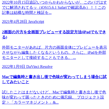
2022年10月15日追記いつからかわからないが、このバグはす
でに解消されてるッ（iOS15.6.1 Safariで確認済み）！！この
記事は結構な時間と検証を...
2021年4月28日
JavaScript
2画面の片方を全画面プレビューする設定方法(iPadでもでき
る)
外部モニターがあれば、片方の画面全体にプレビューを表示
させながら編集したくなるというもの。さらに、iPadを外部
モニターとして接続することもできる。 ...
2022年1月9日
DaVinci Resolve
Macで編集時と書き出し後で色味が変わってしまう場合に試
してみたいこと
試したことはまだないけど、Macで編集時と書き出し後で色
味が変わって困ったときのために備忘録。 プロジェクト設
定 > 「カラーマネジメント」&...