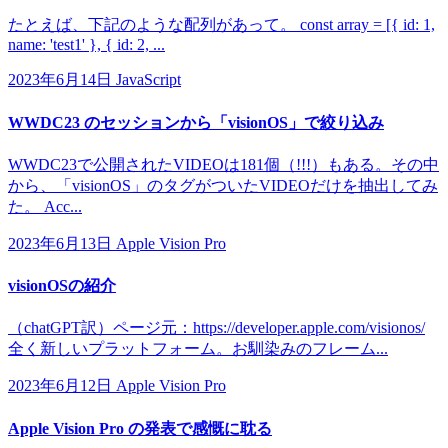
たとえば、下記のような配列があって。 const array = [{ id: 1,
name: 'test1' }, { id: 2, ...
2023年6月14日
JavaScript
WWDC23 のセッションから「visionOS」で絞り込み
WWDC23で公開されたVIDEOは181個（!!!）もある。その中
から、「visionOS」のタグがついたVIDEOだけを抽出してみ
た。 Acc...
2023年6月13日
Apple Vision Pro
visionOSの紹介
（chatGPT訳）ページ元：https://developer.apple.com/visionos/
全く新しいプラットフォーム。お馴染みのフレーム...
2023年6月12日
Apple Vision Pro
Apple Vision Pro の発表で感慨に耽る