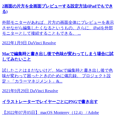
2画面の片方を全画面プレビューする設定方法(iPadでもでき
る)
外部モニターがあれば、片方の画面全体にプレビューを表示
させながら編集したくなるというもの。さらに、iPadを外部
モニターとして接続することもできる。 ...
2022年1月9日
DaVinci Resolve
Macで編集時と書き出し後で色味が変わってしまう場合に試
してみたいこと
試したことはまだないけど、Macで編集時と書き出し後で色
味が変わって困ったときのために備忘録。 プロジェクト設
定 > 「カラーマネジメント」&...
2021年9月29日
DaVinci Resolve
イラストレーターでレイヤーごとにPNGで書き出す
【2022年07月05日】 macOS Monterey（12.4） / Adobe