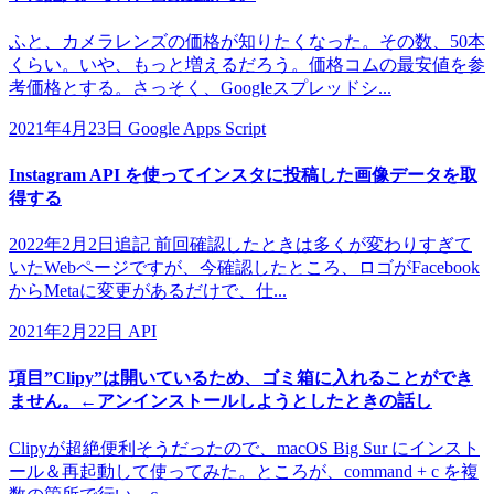
ふと、カメラレンズの価格が知りたくなった。その数、50本
くらい。いや、もっと増えるだろう。価格コムの最安値を参
考価格とする。さっそく、Googleスプレッドシ...
2021年4月23日
Google Apps Script
Instagram API を使ってインスタに投稿した画像データを取
得する
2022年2月2日追記 前回確認したときは多くが変わりすぎて
いたWebページですが、今確認したところ、ロゴがFacebook
からMetaに変更があるだけで、仕...
2021年2月22日
API
項目”Clipy”は開いているため、ゴミ箱に入れることができ
ません。←アンインストールしようとしたときの話し
Clipyが超絶便利そうだったので、macOS Big Sur にインスト
ール＆再起動して使ってみた。ところが、command + c を複