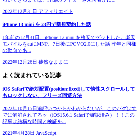
2022年12月31日
アフィリエイト
iPhone 13 mini を 23円で新規契約した話
1年前の12月31日、iPhone 12 mini を格安でゲットした。楽天
モバイルをauにMNP、7日後にPOVO2.0にした話 昨年と同様
の動向であ...
2022年12月26日
徒然なままに
よく読まれている記事
iOS Safariで絶対配置(position:fixed)して惰性スクロールして
もロックしない、フリーズ回避方法
2022年10月15日追記いつからかわからないが、このバグはす
でに解消されてるッ（iOS15.6.1 Safariで確認済み）！！この
記事は結構な時間と検証を...
2021年4月28日
JavaScript