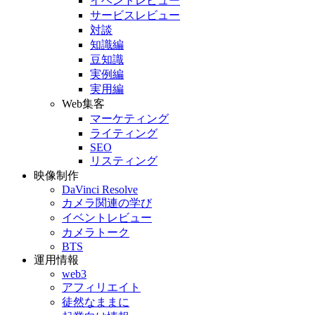
イベントレビュー
サービスレビュー
対談
知識編
豆知識
実例編
実用編
Web集客
マーケティング
ライティング
SEO
リスティング
映像制作
DaVinci Resolve
カメラ関連の学び
イベントレビュー
カメラトーク
BTS
運用情報
web3
アフィリエイト
徒然なままに