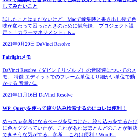
してみたいこと
試したことはまだないけど、Macで編集時と書き出し後で色
味が変わって困ったときのために備忘録。 プロジェクト設
定 > 「カラーマネジメント」&...
2021年9月29日
DaVinci Resolve
Fairlightメモ
DaVinci Resolve（ダビンチリゾルブ）の音関連についてのメ
モ。 特徴 エディットでのフレーム単位より細かい単位で動
かせる 音量バ...
2021年11月16日
DaVinci Resolve
WP_Queryを使って絞り込み検索するのにコレは便利！
めっちゃ参考になるページを見つけた。絞り込みをするたび
に色々ググっていたが、これがあればほとんどのことが解決
できそうな気がする。参考： これは便利！WordP...