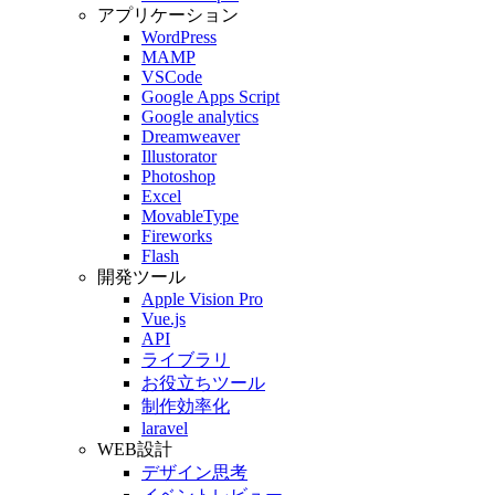
アプリケーション
WordPress
MAMP
VSCode
Google Apps Script
Google analytics
Dreamweaver
Illustorator
Photoshop
Excel
MovableType
Fireworks
Flash
開発ツール
Apple Vision Pro
Vue.js
API
ライブラリ
お役立ちツール
制作効率化
laravel
WEB設計
デザイン思考