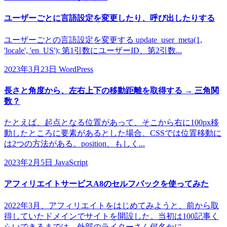
ユーザーごとに言語設定を変更したり、呼び出したりする
ユーザーごとの言語設定を変更する update_user_meta(1,
'locale', 'en_US'); 第1引数にユーザーID、第2引数...
2023年3月23日
WordPress
長さと角度から、左右上下の移動距離を取得する → 三角関
数？
たとえば、起点となる位置があって、そこから右に100px移
動したところに要素があるとした場合、CSSでは位置移動に
は2つの方法がある。position、もしく...
2023年2月5日
JavaScript
アフィリエイトサービスA8のセルフバックを使ってみた
2022年3月、アフィリエイトをはじめてみようと、前から取
得していたドメインでサイトを開設した。当初は100記事く
らいできるまでは、外部のライターさん何名かに...