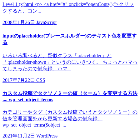
Level 1 (x)html <p> <a href="#" onclick="openConts();">クリッ
クすると、コン...
2008年1月26日
JavaScript
inputのplaceholder(プレースホルダー)のテキスト色を変更す
る
いろいろ調べると、疑似クラス「:placeholder」と
「:placeholder-shown」というのにいきつく。 ちょっとハマっ
てしまったので備忘録。ハマ...
2017年7月22日
CSS
カスタム投稿でタクソノミーの値（ターム）を変更する方法
→ wp_set_object_terms
カテゴリーやタグ（カスタム投稿でいうとタクソノミー）の
値を管理画面外から更新する場合の備忘録。
wp_set_object_terms($object_...
2021年11月2日
WordPress