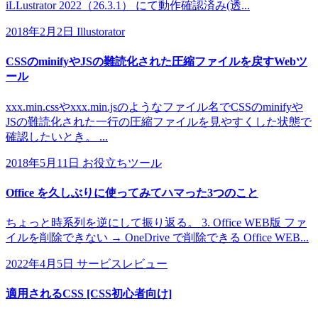
iLLustrator 2022（26.3.1） にて動作確認済み(透...
2018年2月2日
Illustorator
CSSのminifyやJSの難読化された圧縮ファイルを戻すWebツ
ール
xxx.min.cssやxxx.min.jsのようなファイル名でCSSのminifyや
JSの難読化された一行の圧縮ファイルを見やすくした状態で
確認したいとき。 ...
2018年5月11日
お役立ちツール
Office を久しぶりに使ってみてハマった3つのこと
ちょっと時系列を逆にして振り返る。 3. Office WEB版 ファ
イルを削除できない → OneDrive で削除できる Office WEB...
2022年4月5日
サービスレビュー
適用されるCSS [CSS初心者向け]