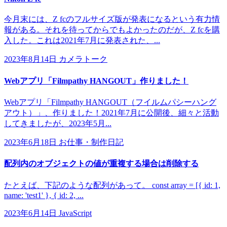
今月末には、Z fcのフルサイズ版が発表になるという有力情
報がある。それを待ってからでもよかったのだが、Z fcを購
入した。これは2021年7月に発表された、...
2023年8月14日
カメラトーク
Webアプリ「Filmpathy HANGOUT」作りました！
Webアプリ「Filmpathy HANGOUT（フイルムパシーハング
アウト）」、作りました！2021年7月に公開後、細々と活動
してきましたが、2023年5月...
2023年6月18日
お仕事・制作日記
配列内のオブジェクトの値が重複する場合は削除する
たとえば、下記のような配列があって。 const array = [{ id: 1,
name: 'test1' }, { id: 2, ...
2023年6月14日
JavaScript