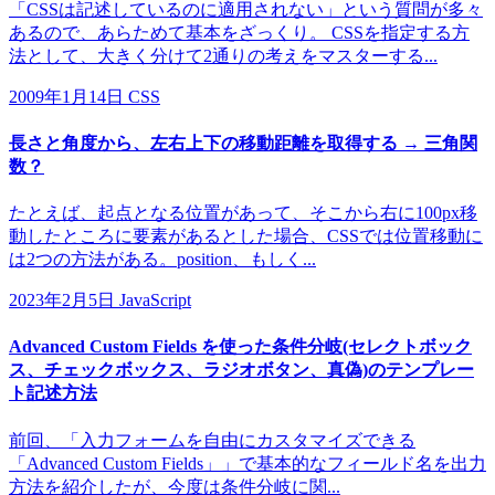
「CSSは記述しているのに適用されない」という質問が多々
あるので、あらためて基本をざっくり。 CSSを指定する方
法として、大きく分けて2通りの考えをマスターする...
2009年1月14日
CSS
長さと角度から、左右上下の移動距離を取得する → 三角関
数？
たとえば、起点となる位置があって、そこから右に100px移
動したところに要素があるとした場合、CSSでは位置移動に
は2つの方法がある。position、もしく...
2023年2月5日
JavaScript
Advanced Custom Fields を使った条件分岐(セレクトボック
ス、チェックボックス、ラジオボタン、真偽)のテンプレー
ト記述方法
前回、「入力フォームを自由にカスタマイズできる
「Advanced Custom Fields」」で基本的なフィールド名を出力
方法を紹介したが、今度は条件分岐に関...