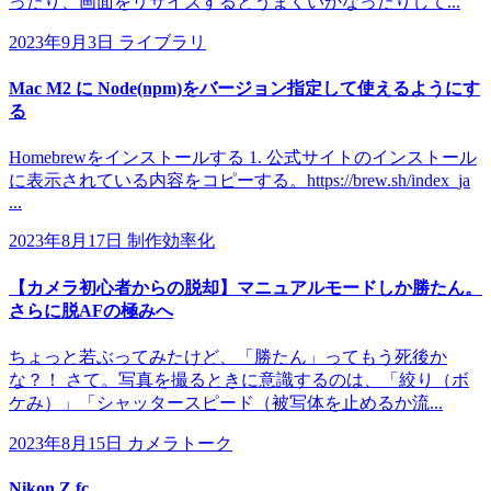
ったり、画面をリサイズするとうまくいかなったりして...
2023年9月3日
ライブラリ
Mac M2 に Node(npm)をバージョン指定して使えるようにす
る
Homebrewをインストールする 1. 公式サイトのインストール
に表示されている内容をコピーする。https://brew.sh/index_ja
...
2023年8月17日
制作効率化
【カメラ初心者からの脱却】マニュアルモードしか勝たん。
さらに脱AFの極みへ
ちょっと若ぶってみたけど、「勝たん」ってもう死後か
な？！ さて。写真を撮るときに意識するのは、「絞り（ボ
ケみ）」「シャッタースピード（被写体を止めるか流...
2023年8月15日
カメラトーク
Nikon Z fc