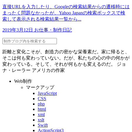
直接URLを入力したり、Googleの検索結果からの遷移時には
まったく問題なかったが、Yahoo Japanの検索ボックスで検
索して表示される検索結果一覧から...
2019年3月12日
お仕事・制作日記
距離と変化こそが、創造力の密かな栄養素だ。家に帰ると、
そこは何も変わっていない。だが、私たちの心の中の何かが
変わっている。そして、それが何もかも変えるのだ。
ジョ
ナ・レーラー
アメリカの作家
Web制作
マークアップ
JavaScript
CSS
php
html
xml
xslt
Swift
ActionScript3