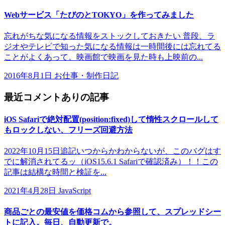
Webサービス「たびのとTOKYO」を作ってみました
忘れがちな気になる情報をストックしておきたい 普段、ラ
ジオやテレビで知った気になる情報は一時間後には忘れてる
ことがよくあって。映画館で映画を見た時も上映前の...
2016年8月1日
お仕事・制作日記
最近コメントありの記事
iOS Safariで絶対配置(position:fixed)して惰性スクロールして
もロックしない、フリーズ回避方法
2022年10月15日追記いつからかわからないが、このバグはす
でに解消されてるッ（iOS15.6.1 Safariで確認済み）！！この
記事は結構な時間と検証を...
2021年4月28日
JavaScript
商品ごとの最安値を価格コムから参照して、スプレッドシー
トに記入。毎日、自動更新で。