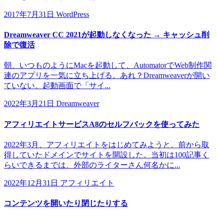
2017年7月31日
WordPress
Dreamweaver CC 2021が起動しなくなった → キャッシュ削
除で復活
朝、いつものようにMacを起動して、AutomatorでWeb制作関
連のアプリを一気に立ち上げる。あれ？Dreamweaverが開い
ていない。起動画面で「サイ...
2022年3月21日
Dreamweaver
アフィリエイトサービスA8のセルフバックを使ってみた
2022年3月、アフィリエイトをはじめてみようと、前から取
得していたドメインでサイトを開設した。当初は100記事く
らいできるまでは、外部のライターさん何名かに...
2022年12月31日
アフィリエイト
コンテンツを開いたり閉じたりする