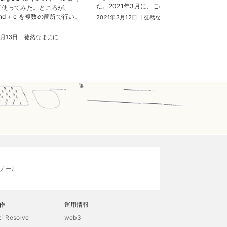
20
た。2021年3月に、この記事で...
て使ってみた。ところが、
and + c を複数の箇所で行い、
2021年3月12日
徒然なままに
9月13日
徒然なままに
ナー
作
運用情報
ci Resolve
web3