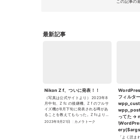
この記事の
最新記事
Nikon Z f、ついに発表！！
WordPres
フィルタ
（写真は公式サイトより） 2023年8
wpp_cus
月中旬、Z fc の後継機、Z f のフルサ
イズ機が8月下旬に発表される噂があ
wpp_po
ることを教えてもらった。Z fcより...
ってた → 
2023年9月21日
カメラトーク
\WordPre
ery($args
「よく読ま