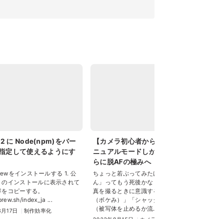
M2 に Node(npm)をバー
【カメラ初心者からの脱却】マ
Nik
指定して使えるようにす
ニュアルモードしか勝たん。さ
今月
らに脱AFの極みへ
表
を
rewをインストールする 1. 公
ちょっと若ぶってみたけど、「勝た
fc
トのインストールに表示されて
ん」ってもう死後かな？！ さて。写
表さ
容をコピーする。
真を撮るときに意識するのは、「絞り
20
brew.sh/index_ja ...
（ボケみ）」「シャッタースピード
（被写体を止めるか流...
8月17日
制作効率化