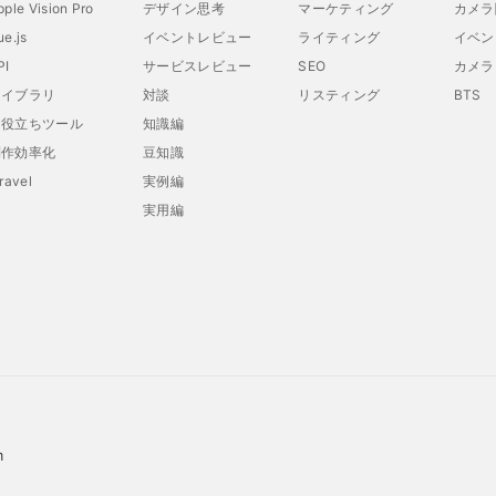
pple Vision Pro
デザイン思考
マーケティング
カメラ
ue.js
イベントレビュー
ライティング
イベン
PI
サービスレビュー
SEO
カメラ
ライブラリ
対談
リスティング
BTS
お役立ちツール
知識編
制作効率化
豆知識
aravel
実例編
実用編
m