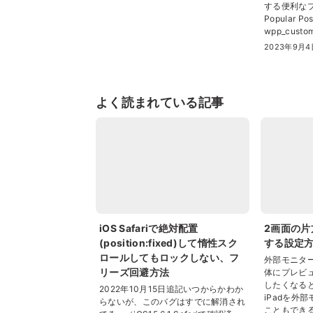
する便利なプラ
Popular 
wpp_custo
2023年9月4
よく読まれている記事
iOS Safariで絶対配置
2画面の片
(position:fixed)して惰性スク
する設定方
ロールしてもロックしない、フ
外部モニタ
リーズ回避方法
体にプレビ
したくなる
2022年10月15日追記いつからかわか
iPadを外
らないが、このバグはすでに解消され
こともできる。