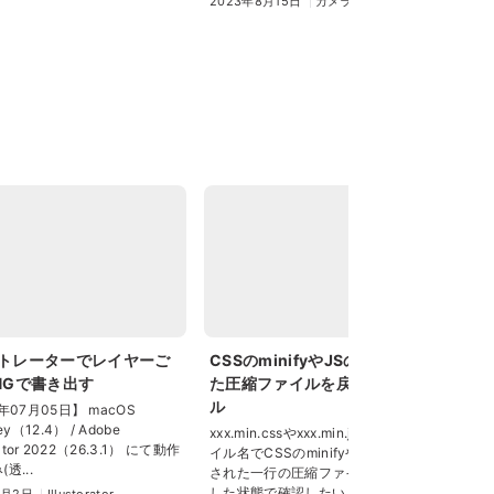
2023年8月15日
カメラトーク
トレーターでレイヤーご
CSSのminifyやJSの難読化され
O
NGで書き出す
た圧縮ファイルを戻すWebツー
ハ
ル
年07月05日】 macOS
ち
ey（12.4） / Adobe
3.
xxx.min.cssやxxx.min.jsのようなファ
rator 2022（26.3.1） にて動作
ない
イル名でCSSのminifyやJSの難読化
透...
Off
された一行の圧縮ファイルを見やすく
した状態で確認したいとき。 ...
2月2日
Illustorator
20