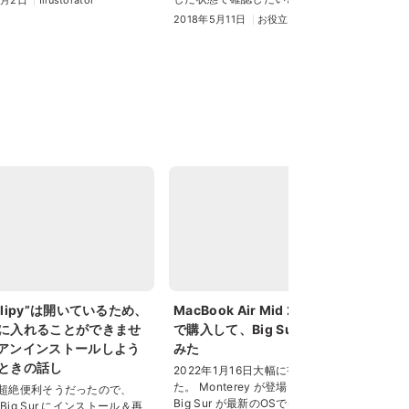
2018年5月11日
お役立ちツール
Clipy”は開いているため、
MacBook Air Mid 2013 を中古
ス
に入れることができませ
で購入して、Big Sur を入れて
最
アンインストールしよう
みた
およ
時
ときの話し
2022年1月16日大幅に書き直しまし
フォ
た。 Monterey が登場したことで、
yが超絶便利そうだったので、
は、
Big Sur が最新のOSではなくなっ
 Big Sur にインストール＆再