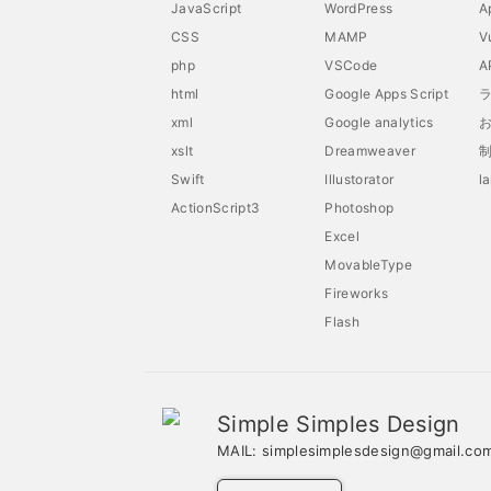
JavaScript
WordPress
A
CSS
MAMP
V
php
VSCode
A
html
Google Apps Script
xml
Google analytics
xslt
Dreamweaver
Swift
Illustorator
l
ActionScript3
Photoshop
Excel
MovableType
Fireworks
Flash
Simple Simples Design
MAIL:
simplesimplesdesign@gmail.co