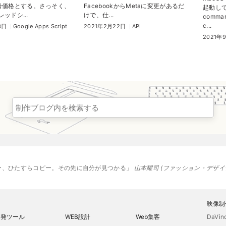
考価格とする。さっそく、
FacebookからMetaに変更があるだ
起動し
レッドシ...
けで、仕...
comm
c...
3日
Google Apps Script
2021年2月22日
API
2021年
ー、ひたすらコピー。その先に自分が見つかる
山本耀司
ファッション・デザイ
映像制
開発ツール
WEB設計
Web集客
DaVin