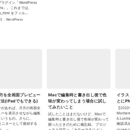
グイン「WordPress
Posts」。これまでは、
m_html をフィル...
日
WordPress
方を全画面プレビュー
Macで編集時と書き出し後で色
イラス
法(iPadでもできる)
味が変わってしまう場合に試し
とにP
てみたいこと
ーがあれば、片方の画面全
【2022
ューを表示させながら編集
Monter
試したことはまだないけど、Macで
というもの。さらに、
iLLust
編集時と書き出し後で色味が変わって
部モニターとして接続する
確認済み(
困ったときのために備忘録。 プロジ
 ...
ェクト設定 > 「カラーマネジメン
2018年