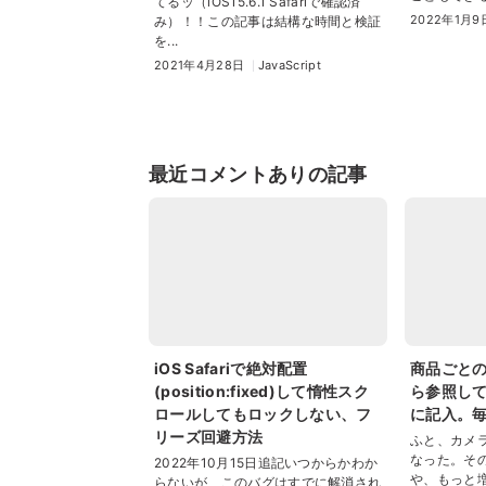
てるッ（iOS15.6.1 Safariで確認済
2022年1月9
み）！！この記事は結構な時間と検証
を...
2021年4月28日
JavaScript
最近コメントありの記事
iOS Safariで絶対配置
商品ごと
(position:fixed)して惰性スク
ら参照し
ロールしてもロックしない、フ
に記入。
リーズ回避方法
ふと、カメ
なった。そ
2022年10月15日追記いつからかわか
や、もっと
らないが、このバグはすでに解消され