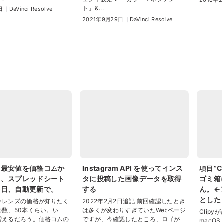
ト」&...
日
DaVinci Resolve
2021年9月29日
DaVinci Resolve
の最安値を価格コムか
Instagram API を使ってインス
項目”
て、スプレッドシート
タに投稿した画像データを取得
ゴミ箱
毎日、自動更新で。
する
ん。←
とした
ラレンズの価格が知りたく
2022年2月2日追記 前回確認したとき
の数、50本くらい。い
は多くが変わりすぎていたWebページ
Clip
増えるだろう。価格コムの
ですが、今確認したところ、ロゴが
macOS