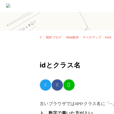
制作ブログ
Web制作
マークアップ
html
idとクラス名
古いブラウザではidやクラス名に「
ト、数字で書いた方がよい