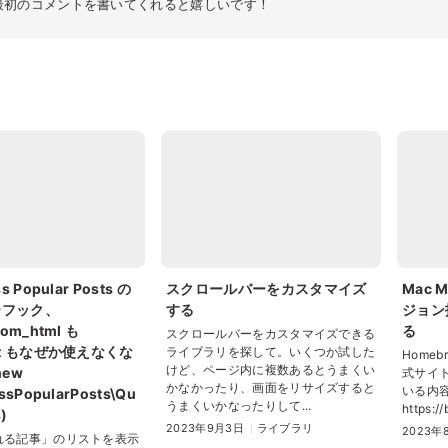
最初のコメントを書いてくれると嬉しいです！
s Popular Posts の
スクロールバーをカスタマイズ
Mac 
ーフック、
する
ジョン
tom_html も
る
スクロールバーをカスタマイズできる
st もなぜか使えなくな
ライブラリを探して。いくつか試した
Homeb
けど、ページ内に複数あるとうまくい
new
式サイ
かなかったり、画面をリサイズすると
いる内
ssPopularPosts\Qu
うまくいかなったりして...
https://
)
2023年9月3日
ライブラリ
2023年
れる記事」のリストを表示