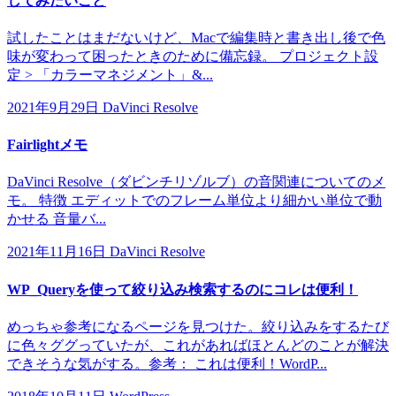
してみたいこと
試したことはまだないけど、Macで編集時と書き出し後で色
味が変わって困ったときのために備忘録。 プロジェクト設
定 > 「カラーマネジメント」&...
2021年9月29日
DaVinci Resolve
Fairlightメモ
DaVinci Resolve（ダビンチリゾルブ）の音関連についてのメ
モ。 特徴 エディットでのフレーム単位より細かい単位で動
かせる 音量バ...
2021年11月16日
DaVinci Resolve
WP_Queryを使って絞り込み検索するのにコレは便利！
めっちゃ参考になるページを見つけた。絞り込みをするたび
に色々ググっていたが、これがあればほとんどのことが解決
できそうな気がする。参考： これは便利！WordP...