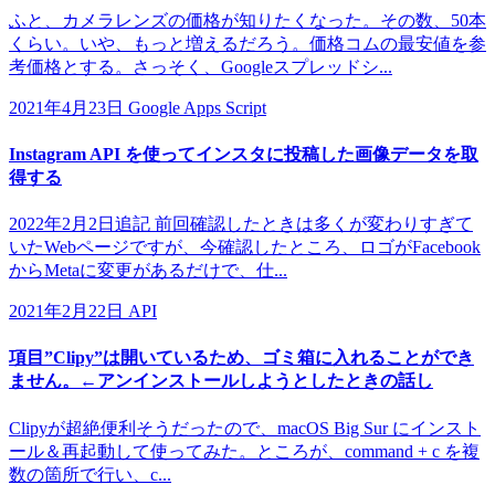
ふと、カメラレンズの価格が知りたくなった。その数、50本
くらい。いや、もっと増えるだろう。価格コムの最安値を参
考価格とする。さっそく、Googleスプレッドシ...
2021年4月23日
Google Apps Script
Instagram API を使ってインスタに投稿した画像データを取
得する
2022年2月2日追記 前回確認したときは多くが変わりすぎて
いたWebページですが、今確認したところ、ロゴがFacebook
からMetaに変更があるだけで、仕...
2021年2月22日
API
項目”Clipy”は開いているため、ゴミ箱に入れることができ
ません。←アンインストールしようとしたときの話し
Clipyが超絶便利そうだったので、macOS Big Sur にインスト
ール＆再起動して使ってみた。ところが、command + c を複
数の箇所で行い、c...