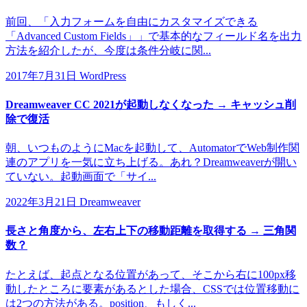
前回、「入力フォームを自由にカスタマイズできる
「Advanced Custom Fields」」で基本的なフィールド名を出力
方法を紹介したが、今度は条件分岐に関...
2017年7月31日
WordPress
Dreamweaver CC 2021が起動しなくなった → キャッシュ削
除で復活
朝、いつものようにMacを起動して、AutomatorでWeb制作関
連のアプリを一気に立ち上げる。あれ？Dreamweaverが開い
ていない。起動画面で「サイ...
2022年3月21日
Dreamweaver
長さと角度から、左右上下の移動距離を取得する → 三角関
数？
たとえば、起点となる位置があって、そこから右に100px移
動したところに要素があるとした場合、CSSでは位置移動に
は2つの方法がある。position、もしく...