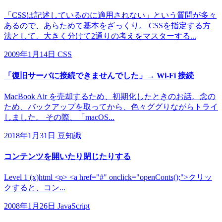
「CSSは記述しているのに適用されない」という質問が多々
あるので、あらためて基本をざっくり。 CSSを指定する方
法として、大きく分けて2通りの考えをマスターする...
2009年1月14日
CSS
「復旧サーバに接続できませんでした」→ Wi-Fi 接続
MacBook Air を売却するため、初期化したときのお話。念の
ため、バックアップを取ってから、色々ググりながらトライ
しました。 その際、「macOS...
2018年1月31日
豆知識
コンテンツを開いたり閉じたりする
Level 1 (x)html <p> <a href="#" onclick="openConts();">クリッ
クすると、コン...
2008年1月26日
JavaScript