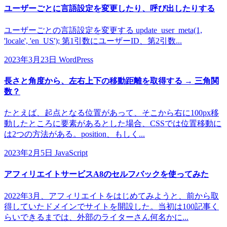
ユーザーごとに言語設定を変更したり、呼び出したりする
ユーザーごとの言語設定を変更する update_user_meta(1,
'locale', 'en_US'); 第1引数にユーザーID、第2引数...
2023年3月23日
WordPress
長さと角度から、左右上下の移動距離を取得する → 三角関
数？
たとえば、起点となる位置があって、そこから右に100px移
動したところに要素があるとした場合、CSSでは位置移動に
は2つの方法がある。position、もしく...
2023年2月5日
JavaScript
アフィリエイトサービスA8のセルフバックを使ってみた
2022年3月、アフィリエイトをはじめてみようと、前から取
得していたドメインでサイトを開設した。当初は100記事く
らいできるまでは、外部のライターさん何名かに...