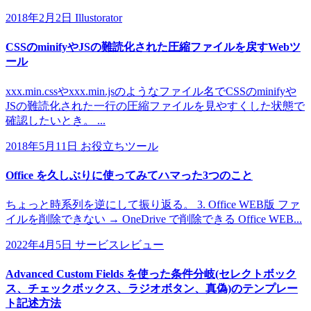
2018年2月2日
Illustorator
CSSのminifyやJSの難読化された圧縮ファイルを戻すWebツ
ール
xxx.min.cssやxxx.min.jsのようなファイル名でCSSのminifyや
JSの難読化された一行の圧縮ファイルを見やすくした状態で
確認したいとき。 ...
2018年5月11日
お役立ちツール
Office を久しぶりに使ってみてハマった3つのこと
ちょっと時系列を逆にして振り返る。 3. Office WEB版 ファ
イルを削除できない → OneDrive で削除できる Office WEB...
2022年4月5日
サービスレビュー
Advanced Custom Fields を使った条件分岐(セレクトボック
ス、チェックボックス、ラジオボタン、真偽)のテンプレー
ト記述方法