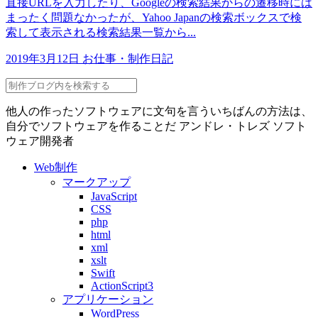
直接URLを入力したり、Googleの検索結果からの遷移時には
まったく問題なかったが、Yahoo Japanの検索ボックスで検
索して表示される検索結果一覧から...
2019年3月12日
お仕事・制作日記
他人の作ったソフトウェアに文句を言ういちばんの方法は、
自分でソフトウェアを作ることだ
アンドレ・トレズ
ソフト
ウェア開発者
Web制作
マークアップ
JavaScript
CSS
php
html
xml
xslt
Swift
ActionScript3
アプリケーション
WordPress