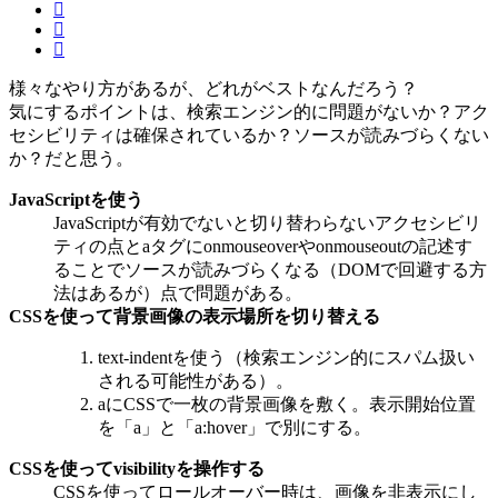
様々なやり方があるが、どれがベストなんだろう？
気にするポイントは、検索エンジン的に問題がないか？アク
セシビリティは確保されているか？ソースが読みづらくない
か？だと思う。
JavaScriptを使う
JavaScriptが有効でないと切り替わらないアクセシビリ
ティの点とaタグにonmouseoverやonmouseoutの記述す
ることでソースが読みづらくなる（DOMで回避する方
法はあるが）点で問題がある。
CSSを使って背景画像の表示場所を切り替える
text-indentを使う（検索エンジン的にスパム扱い
される可能性がある）。
aにCSSで一枚の背景画像を敷く。表示開始位置
を「a」と「a:hover」で別にする。
CSSを使ってvisibilityを操作する
CSSを使ってロールオーバー時は、画像を非表示にし