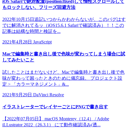
iOS Safariで絶対配置(position:fixed)して惰性スクロールして
もロックしない、フリーズ回避方法
2022年10月15日追記いつからかわからないが、このバグはす
でに解消されてるッ（iOS15.6.1 Safariで確認済み）！！この
記事は結構な時間と検証を...
2021年4月28日
JavaScript
Macで編集時と書き出し後で色味が変わってしまう場合に試
してみたいこと
試したことはまだないけど、Macで編集時と書き出し後で色
味が変わって困ったときのために備忘録。 プロジェクト設
定 > 「カラーマネジメント」&...
2021年9月29日
DaVinci Resolve
イラストレーターでレイヤーごとにPNGで書き出す
【2022年07月05日】 macOS Monterey（12.4） / Adobe
iLLustrator 2022（26.3.1） にて動作確認済み(透...