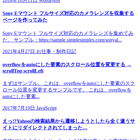
2018年10月11日
WordPress
Sony Eマウント フルサイズ対応のカメラレンズを収集する
ページを作ってみた
Sony Eマウント フルサイズ対応のカメラレンズを集めてみ
た。 サンプル：https://sample.simplesimples.com/sonyal...
2021年4月27日
お仕事・制作日記
overflowをautoにした要素のスクロール位置を変更する →
scrollTop scrollLeft
まずはサンプル。 これは、overflowをautoにした要素のスク
ロール位置を変更するサンプルです。 これは、overflowを
autoにした要素...
2017年7月19日
JavaScript
えっ!?Yahooの検索結果から遷移しようとしたら全く違うサ
イトにリダイレクトされてしまった…