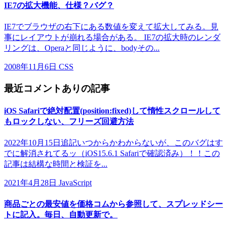
IE7の拡大機能、仕様？バグ？
IE7でブラウザの右下にある数値を変えて拡大してみる。見
事にレイアウトが崩れる場合がある。 IE7の拡大時のレンダ
リングは、Operaと同じように、bodyその...
2008年11月6日
CSS
最近コメントありの記事
iOS Safariで絶対配置(position:fixed)して惰性スクロールして
もロックしない、フリーズ回避方法
2022年10月15日追記いつからかわからないが、このバグはす
でに解消されてるッ（iOS15.6.1 Safariで確認済み）！！この
記事は結構な時間と検証を...
2021年4月28日
JavaScript
商品ごとの最安値を価格コムから参照して、スプレッドシー
トに記入。毎日、自動更新で。