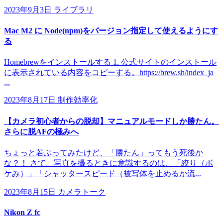
2023年9月3日
ライブラリ
Mac M2 に Node(npm)をバージョン指定して使えるようにす
る
Homebrewをインストールする 1. 公式サイトのインストール
に表示されている内容をコピーする。https://brew.sh/index_ja
...
2023年8月17日
制作効率化
【カメラ初心者からの脱却】マニュアルモードしか勝たん。
さらに脱AFの極みへ
ちょっと若ぶってみたけど、「勝たん」ってもう死後か
な？！ さて。写真を撮るときに意識するのは、「絞り（ボ
ケみ）」「シャッタースピード（被写体を止めるか流...
2023年8月15日
カメラトーク
Nikon Z fc