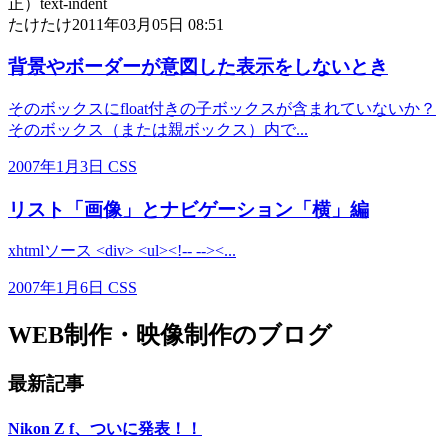
正）text-indent
たけたけ
2011年03月05日 08:51
背景やボーダーが意図した表示をしないとき
そのボックスにfloat付きの子ボックスが含まれていないか？
そのボックス（または親ボックス）内で...
2007年1月3日
CSS
リスト「画像」とナビゲーション「横」編
xhtmlソース <div> <ul><!-- --><...
2007年1月6日
CSS
WEB制作・映像制作のブログ
最新記事
Nikon Z f、ついに発表！！