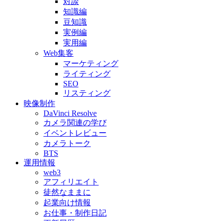
対談
知識編
豆知識
実例編
実用編
Web集客
マーケティング
ライティング
SEO
リスティング
映像制作
DaVinci Resolve
カメラ関連の学び
イベントレビュー
カメラトーク
BTS
運用情報
web3
アフィリエイト
徒然なままに
起業向け情報
お仕事・制作日記