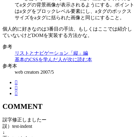
てaタグの背景画像が表示されるようにする。ポイント
はaタグをブロックレベル要素にし、aタグのボックス
サイズをaタグに括られた画像と同じにすること。
個人的に好きなのは3番目の手法、もしくはここでは紹介し
ていないけどDOMを実装する方法かな。
参考
リストとナビゲーション「縦」編
基本のCSSを学んだ人が次に読む本
参考本
web creators 2007/5
COMMENT
誤字修正しましたー
誤）test-indent
↓