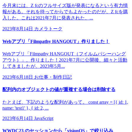
今月末には、Z fcのフルサイズ版が発表になるという有力情
報がある。それを待ってからでもよかったのだが、Z fcを購
入した。これは2021年7月に発表された、...
2023年8月14日
カメラトーク
Webアプリ「Filmpathy HANGOUT」作りました！
Webアプリ「Filmpathy HANGOUT（フイルムパシーハング
アウト）」、作りました！2021年7月に公開後、細々と活動
してきましたが、2023年5月...
2023年6月18日
お仕事・制作日記
配列内のオブジェクトの値が重複する場合は削除する
たとえば、下記のような配列があって。 const array = [{ id: 1,
name: 'test1' }, { id: 2, ...
2023年6月14日
JavaScript
WWDC23 のセッションから「visionOS」で絞り込み