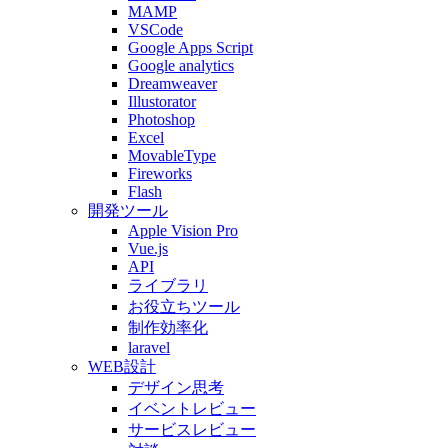
MAMP
VSCode
Google Apps Script
Google analytics
Dreamweaver
Illustorator
Photoshop
Excel
MovableType
Fireworks
Flash
開発ツール
Apple Vision Pro
Vue.js
API
ライブラリ
お役立ちツール
制作効率化
laravel
WEB設計
デザイン思考
イベントレビュー
サービスレビュー