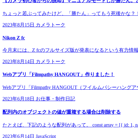
【カメラ初心者からの脱却】マニュアルモードしか勝たん。
ちょっと若ぶってみたけど、「勝たん」ってもう死後かな？！
2023年8月15日
カメラトーク
Nikon Z fc
今月末には、Z fcのフルサイズ版が発表になるという有力情報が
2023年8月14日
カメラトーク
Webアプリ「Filmpathy HANGOUT」作りました！
Webアプリ「Filmpathy HANGOUT（フイルムパシーハン
2023年6月18日
お仕事・制作日記
配列内のオブジェクトの値が重複する場合は削除する
たとえば、下記のような配列があって。 const array = [{ id: 1, name: 'tes
2023年6月14日
JavaScript