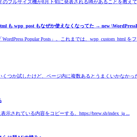
Z f のフルサイズ機が8月下旬に発表される噂があることを教えてもら
ml も wpp_post もなぜか使えなくなってた → new \WordPressPopul
Popular Posts」。これまでは、wpp_custom_html をフィ
くつか試したけど、ページ内に複数あるとうまくいかなかったり
る
いる内容をコピーする。https://brew.sh/index_ja ...