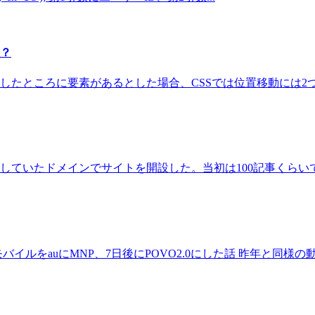
数？
たところに要素があるとした場合、CSSでは位置移動には2つの方法が
得していたドメインでサイトを開設した。当初は100記事くらいで
楽天モバイルをauにMNP、7日後にPOVO2.0にした話 昨年と同様の動