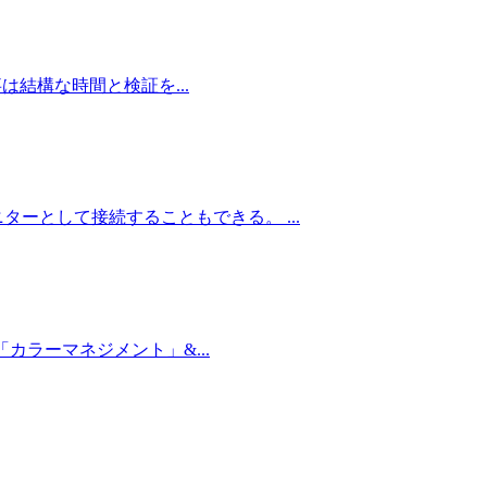
事は結構な時間と検証を...
ーとして接続することもできる。 ...
カラーマネジメント」&...