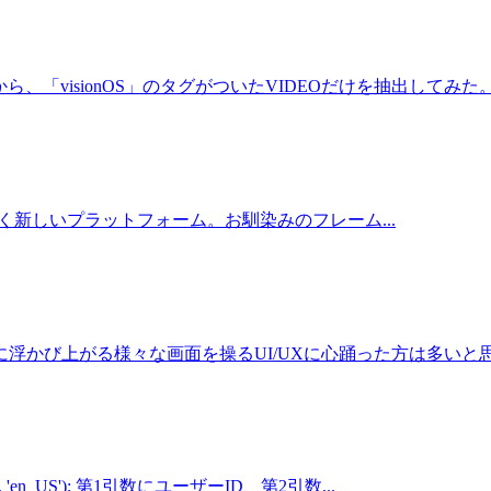
ら、「visionOS」のタグがついたVIDEOだけを抽出してみた。 Ac
visionos/ 全く新しいプラットフォーム。お馴染みのフレーム...
かび上がる様々な画面を操るUI/UXに心踊った方は多いと思う。
', 'en_US'); 第1引数にユーザーID、第2引数...