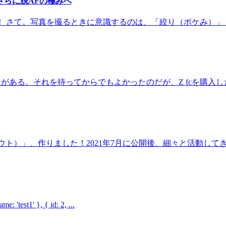
さらに脱AFの極みへ
 さて。写真を撮るときに意識するのは、「絞り（ボケみ）」「
ある。それを待ってからでもよかったのだが、Z fcを購入した。
グアウト）」、作りました！2021年7月に公開後、細々と活動してきまし
t1' }, { id: 2, ...