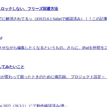
ロールしてもロックしない、フリーズ回避方法
解消されてるッ（iOS15.6.1 Safariで確認済み）！！この記
)
ながら編集したくなるというもの。さらに、iPadを外部モニタ
してみたいこと
変わって困ったときのために備忘録。 プロジェクト設定 > 「
rator 2022（26.3.1） にて動作確認済み(透...