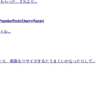
った。Z fcより...
arPosts\Query($args)
ル...
、画面をリサイズするとうまくいかなったりして...