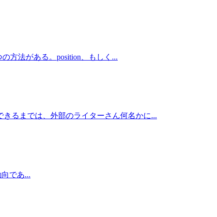
ある。position、もしく...
きるまでは、外部のライターさん何名かに...
向であ...