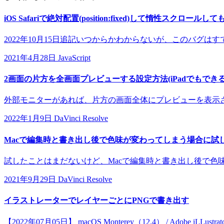
iOS Safariで絶対配置(position:fixed)して惰性スク
2022年10月15日追記いつからかわからないが、このバグはすでに
2021年4月28日
JavaScript
2画面の片方を全画面プレビューする設定方法(iPadでもできる
外部モニターがあれば、片方の画面全体にプレビューを表示させ
2022年1月9日
DaVinci Resolve
Macで編集時と書き出し後で色味が変わってしまう場合に試
試したことはまだないけど、Macで編集時と書き出し後で色味が
2021年9月29日
DaVinci Resolve
イラストレーターでレイヤーごとにPNGで書き出す
【2022年07月05日】 macOS Monterey（12.4） / Adobe iLLust