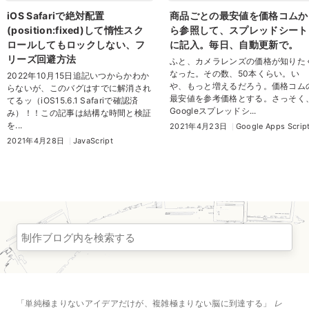
iOS Safariで絶対配置
商品ごとの最安値を価格コムか
(position:fixed)して惰性スク
ら参照して、スプレッドシート
ロールしてもロックしない、フ
に記入。毎日、自動更新で。
リーズ回避方法
ふと、カメラレンズの価格が知りた
なった。その数、50本くらい。い
2022年10月15日追記いつからかわか
や、もっと増えるだろう。価格コム
らないが、このバグはすでに解消され
最安値を参考価格とする。さっそく
てるッ（iOS15.6.1 Safariで確認済
Googleスプレッドシ...
み）！！この記事は結構な時間と検証
を...
2021年4月23日
Google Apps Scrip
2021年4月28日
JavaScript
単純極まりないアイデアだけが、複雑極まりない脳に到達する
レ