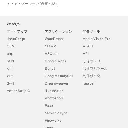
ミ・ド・グールモン
作家・詩人
Web制作
マークアップ
アプリケーション
開発ツール
JavaScript
WordPress
Apple Vision Pro
CSS
MAMP
Vue.js
php
VSCode
API
html
Google Apps
ライブラリ
xml
Script
お役立ちツール
xslt
Google analytics
制作効率化
Swift
Dreamweaver
laravel
ActionScript3
Illustorator
Photoshop
Excel
MovableType
Fireworks
Flash