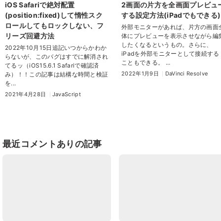
iOS Safariで絶対配置
2画面の片方を全画面プレビュ
(position:fixed)して惰性スク
する設定方法(iPadでもできる)
ロールしてもロックしない、フ
外部モニターがあれば、片方の画面
リーズ回避方法
体にプレビューを表示させながら編
したくなるというもの。さらに、
2022年10月15日追記いつからかわか
iPadを外部モニターとして接続する
らないが、このバグはすでに解消され
こともできる。 ...
てるッ（iOS15.6.1 Safariで確認済
2022年1月9日
DaVinci Resolve
み）！！この記事は結構な時間と検証
を...
2021年4月28日
JavaScript
最近コメントありの記事