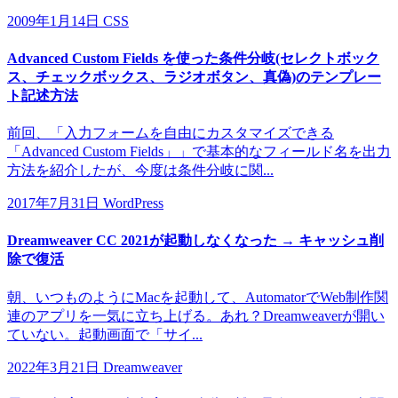
2009年1月14日
CSS
Advanced Custom Fields を使った条件分岐(セレクトボック
ス、チェックボックス、ラジオボタン、真偽)のテンプレー
ト記述方法
前回、「入力フォームを自由にカスタマイズできる
「Advanced Custom Fields」」で基本的なフィールド名を出力
方法を紹介したが、今度は条件分岐に関...
2017年7月31日
WordPress
Dreamweaver CC 2021が起動しなくなった → キャッシュ削
除で復活
朝、いつものようにMacを起動して、AutomatorでWeb制作関
連のアプリを一気に立ち上げる。あれ？Dreamweaverが開い
ていない。起動画面で「サイ...
2022年3月21日
Dreamweaver