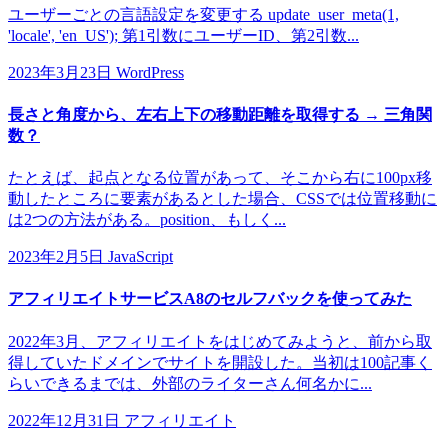
ユーザーごとの言語設定を変更する update_user_meta(1,
'locale', 'en_US'); 第1引数にユーザーID、第2引数...
2023年3月23日
WordPress
長さと角度から、左右上下の移動距離を取得する → 三角関
数？
たとえば、起点となる位置があって、そこから右に100px移
動したところに要素があるとした場合、CSSでは位置移動に
は2つの方法がある。position、もしく...
2023年2月5日
JavaScript
アフィリエイトサービスA8のセルフバックを使ってみた
2022年3月、アフィリエイトをはじめてみようと、前から取
得していたドメインでサイトを開設した。当初は100記事く
らいできるまでは、外部のライターさん何名かに...
2022年12月31日
アフィリエイト