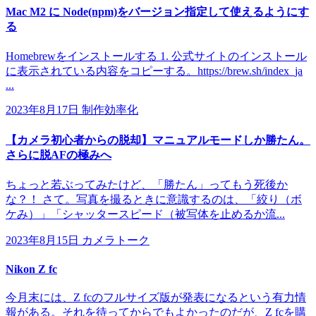
Mac M2 に Node(npm)をバージョン指定して使えるようにす
る
Homebrewをインストールする 1. 公式サイトのインストール
に表示されている内容をコピーする。https://brew.sh/index_ja
...
2023年8月17日
制作効率化
【カメラ初心者からの脱却】マニュアルモードしか勝たん。
さらに脱AFの極みへ
ちょっと若ぶってみたけど、「勝たん」ってもう死後か
な？！ さて。写真を撮るときに意識するのは、「絞り（ボ
ケみ）」「シャッタースピード（被写体を止めるか流...
2023年8月15日
カメラトーク
Nikon Z fc
今月末には、Z fcのフルサイズ版が発表になるという有力情
報がある。それを待ってからでもよかったのだが、Z fcを購