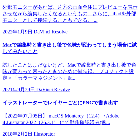
外部モニターがあれば、片方の画面全体にプレビューを表示
させながら編集したくなるというもの。さらに、iPadを外部
モニターとして接続することもできる。 ...
2022年1月9日
DaVinci Resolve
Macで編集時と書き出し後で色味が変わってしまう場合に試
してみたいこと
試したことはまだないけど、Macで編集時と書き出し後で色
味が変わって困ったときのために備忘録。 プロジェクト設
定 > 「カラーマネジメント」&...
2021年9月29日
DaVinci Resolve
イラストレーターでレイヤーごとにPNGで書き出す
【2022年07月05日】 macOS Monterey（12.4） / Adobe
iLLustrator 2022（26.3.1） にて動作確認済み(透...
2018年2月2日
Illustorator