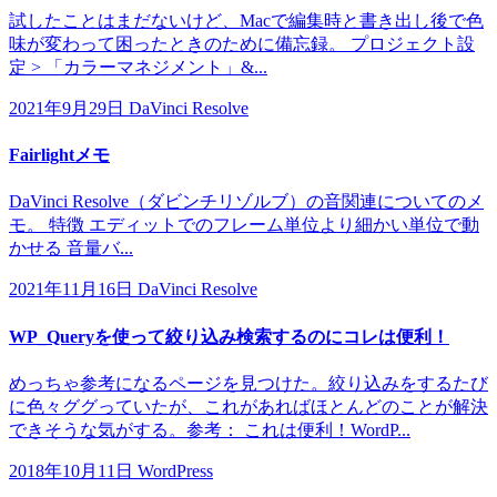
試したことはまだないけど、Macで編集時と書き出し後で色
味が変わって困ったときのために備忘録。 プロジェクト設
定 > 「カラーマネジメント」&...
2021年9月29日
DaVinci Resolve
Fairlightメモ
DaVinci Resolve（ダビンチリゾルブ）の音関連についてのメ
モ。 特徴 エディットでのフレーム単位より細かい単位で動
かせる 音量バ...
2021年11月16日
DaVinci Resolve
WP_Queryを使って絞り込み検索するのにコレは便利！
めっちゃ参考になるページを見つけた。絞り込みをするたび
に色々ググっていたが、これがあればほとんどのことが解決
できそうな気がする。参考： これは便利！WordP...
2018年10月11日
WordPress