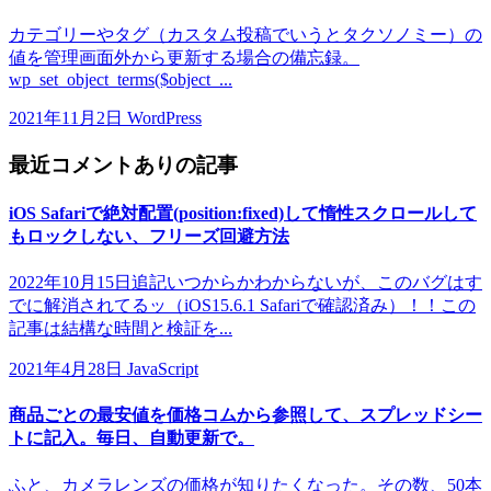
カテゴリーやタグ（カスタム投稿でいうとタクソノミー）の
値を管理画面外から更新する場合の備忘録。
wp_set_object_terms($object_...
2021年11月2日
WordPress
最近コメントありの記事
iOS Safariで絶対配置(position:fixed)して惰性スクロールして
もロックしない、フリーズ回避方法
2022年10月15日追記いつからかわからないが、このバグはす
でに解消されてるッ（iOS15.6.1 Safariで確認済み）！！この
記事は結構な時間と検証を...
2021年4月28日
JavaScript
商品ごとの最安値を価格コムから参照して、スプレッドシー
トに記入。毎日、自動更新で。
ふと、カメラレンズの価格が知りたくなった。その数、50本