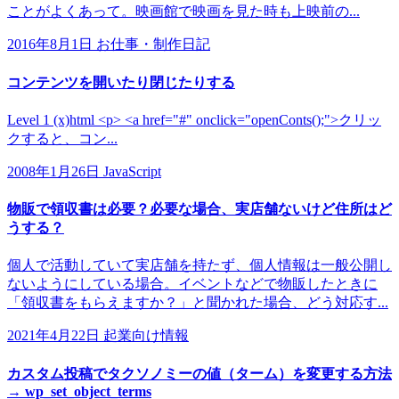
ことがよくあって。映画館で映画を見た時も上映前の...
2016年8月1日
お仕事・制作日記
コンテンツを開いたり閉じたりする
Level 1 (x)html <p> <a href="#" onclick="openConts();">クリッ
クすると、コン...
2008年1月26日
JavaScript
物販で領収書は必要？必要な場合、実店舗ないけど住所はど
うする？
個人で活動していて実店舗を持たず、個人情報は一般公開し
ないようにしている場合。イベントなどで物販したときに
「領収書をもらえますか？」と聞かれた場合、どう対応す...
2021年4月22日
起業向け情報
カスタム投稿でタクソノミーの値（ターム）を変更する方法
→ wp_set_object_terms