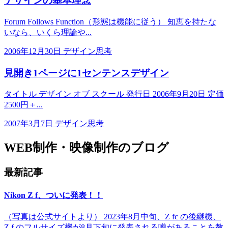
デザインの基本理念
Forum Follows Function（形態は機能に従う） 知恵を持たな
いなら、いくら理論や...
2006年12月30日
デザイン思考
見開き1ページに1センテンスデザイン
タイトル デザイン オブ スクール 発行日 2006年9月20日 定価
2500円＋...
2007年3月7日
デザイン思考
WEB制作・映像制作のブログ
最新記事
Nikon Z f、ついに発表！！
（写真は公式サイトより） 2023年8月中旬、Z fc の後継機、
Z f のフルサイズ機が8月下旬に発表される噂があることを教