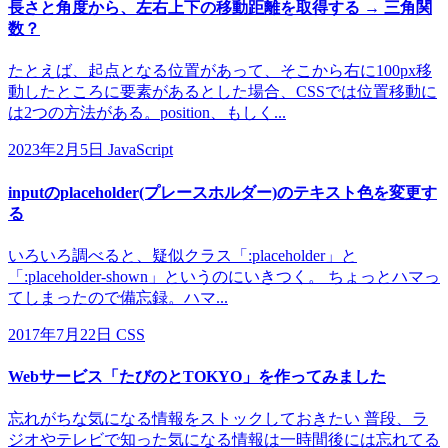
長さと角度から、左右上下の移動距離を取得する → 三角関
数？
たとえば、起点となる位置があって、そこから右に100px移
動したところに要素があるとした場合、CSSでは位置移動に
は2つの方法がある。position、もしく...
2023年2月5日
JavaScript
inputのplaceholder(プレースホルダー)のテキスト色を変更す
る
いろいろ調べると、疑似クラス「:placeholder」と
「:placeholder-shown」というのにいきつく。 ちょっとハマっ
てしまったので備忘録。ハマ...
2017年7月22日
CSS
Webサービス「たびのとTOKYO」を作ってみました
忘れがちな気になる情報をストックしておきたい 普段、ラ
ジオやテレビで知った気になる情報は一時間後には忘れてる