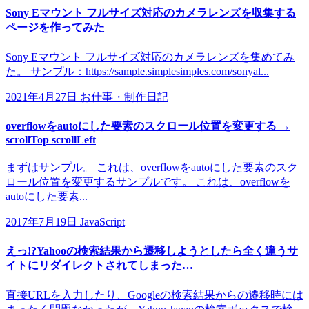
Sony Eマウント フルサイズ対応のカメラレンズを収集する
ページを作ってみた
Sony Eマウント フルサイズ対応のカメラレンズを集めてみ
た。 サンプル：https://sample.simplesimples.com/sonyal...
2021年4月27日
お仕事・制作日記
overflowをautoにした要素のスクロール位置を変更する →
scrollTop scrollLeft
まずはサンプル。 これは、overflowをautoにした要素のスク
ロール位置を変更するサンプルです。 これは、overflowを
autoにした要素...
2017年7月19日
JavaScript
えっ!?Yahooの検索結果から遷移しようとしたら全く違うサ
イトにリダイレクトされてしまった…
直接URLを入力したり、Googleの検索結果からの遷移時には