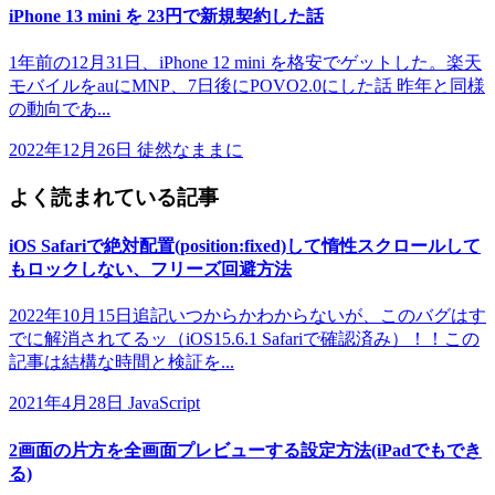
iPhone 13 mini を 23円で新規契約した話
1年前の12月31日、iPhone 12 mini を格安でゲットした。楽天
モバイルをauにMNP、7日後にPOVO2.0にした話 昨年と同様
の動向であ...
2022年12月26日
徒然なままに
よく読まれている記事
iOS Safariで絶対配置(position:fixed)して惰性スクロールして
もロックしない、フリーズ回避方法
2022年10月15日追記いつからかわからないが、このバグはす
でに解消されてるッ（iOS15.6.1 Safariで確認済み）！！この
記事は結構な時間と検証を...
2021年4月28日
JavaScript
2画面の片方を全画面プレビューする設定方法(iPadでもでき
る)