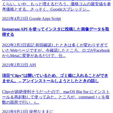
くらい。いや、もっと増えるだろう。価格コムの最安値を参
考価格とする。さっそく、Googleスプレッドシ...
2021年4月23日
Google Apps Script
Instagram API を使ってインスタに投稿した画像データを取
得する
2022年2月2日追記 前回確認したときは多くが変わりすぎて
いたWebページですが、今確認したところ、ロゴがFacebook
からMetaに変更があるだけで、仕...
2021年2月22日
API
項目”Clipy”は開いているため、ゴミ箱に入れることができ
ません。←アンインストールしようとしたときの話し
Clipyが超絶便利そうだったので、macOS Big Sur にインスト
ール＆再起動して使ってみた。ところが、command + c を複
数の箇所で行い、c...
2021年9月13日
徒然なままに