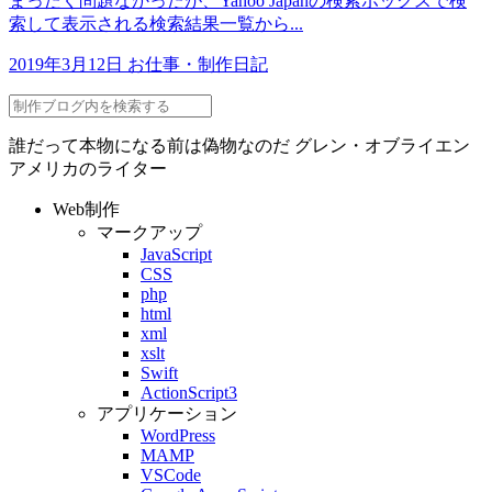
まったく問題なかったが、Yahoo Japanの検索ボックスで検
索して表示される検索結果一覧から...
2019年3月12日
お仕事・制作日記
誰だって本物になる前は偽物なのだ
グレン・オブライエン
アメリカのライター
Web制作
マークアップ
JavaScript
CSS
php
html
xml
xslt
Swift
ActionScript3
アプリケーション
WordPress
MAMP
VSCode