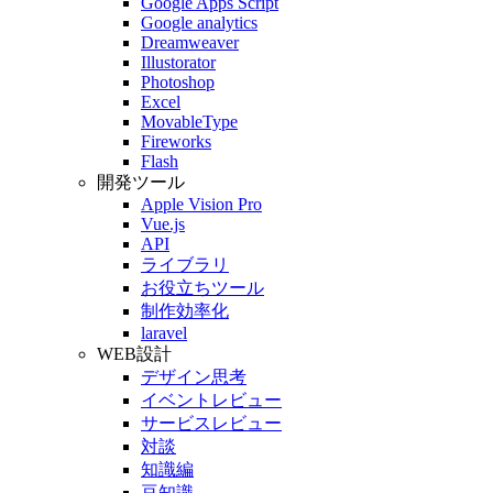
Google Apps Script
Google analytics
Dreamweaver
Illustorator
Photoshop
Excel
MovableType
Fireworks
Flash
開発ツール
Apple Vision Pro
Vue.js
API
ライブラリ
お役立ちツール
制作効率化
laravel
WEB設計
デザイン思考
イベントレビュー
サービスレビュー
対談
知識編
豆知識