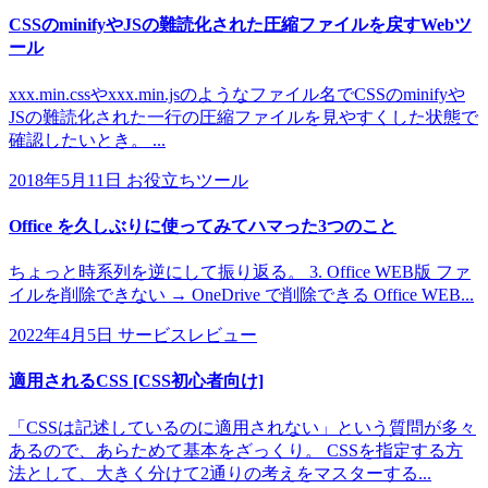
CSSのminifyやJSの難読化された圧縮ファイルを戻すWebツ
ール
xxx.min.cssやxxx.min.jsのようなファイル名でCSSのminifyや
JSの難読化された一行の圧縮ファイルを見やすくした状態で
確認したいとき。 ...
2018年5月11日
お役立ちツール
Office を久しぶりに使ってみてハマった3つのこと
ちょっと時系列を逆にして振り返る。 3. Office WEB版 ファ
イルを削除できない → OneDrive で削除できる Office WEB...
2022年4月5日
サービスレビュー
適用されるCSS [CSS初心者向け]
「CSSは記述しているのに適用されない」という質問が多々
あるので、あらためて基本をざっくり。 CSSを指定する方
法として、大きく分けて2通りの考えをマスターする...