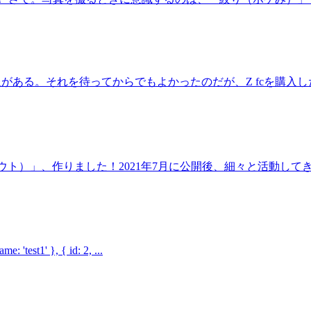
ある。それを待ってからでもよかったのだが、Z fcを購入した。
グアウト）」、作りました！2021年7月に公開後、細々と活動してきまし
t1' }, { id: 2, ...