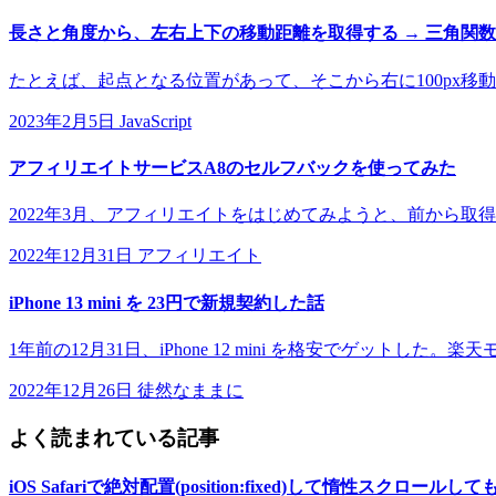
長さと角度から、左右上下の移動距離を取得する → 三角関
たとえば、起点となる位置があって、そこから右に100px移動し
2023年2月5日
JavaScript
アフィリエイトサービスA8のセルフバックを使ってみた
2022年3月、アフィリエイトをはじめてみようと、前から取
2022年12月31日
アフィリエイト
iPhone 13 mini を 23円で新規契約した話
1年前の12月31日、iPhone 12 mini を格安でゲットした。
2022年12月26日
徒然なままに
よく読まれている記事
iOS Safariで絶対配置(position:fixed)して惰性スク