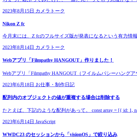
2023年8月15日
カメラトーク
Nikon Z fc
今月末には、Z fcのフルサイズ版が発表になるという有力情報が
2023年8月14日
カメラトーク
Webアプリ「Filmpathy HANGOUT」作りました！
Webアプリ「Filmpathy HANGOUT（フイルムパシーハン
2023年6月18日
お仕事・制作日記
配列内のオブジェクトの値が重複する場合は削除する
たとえば、下記のような配列があって。 const array = [{ id: 1, name: 'tes
2023年6月14日
JavaScript
WWDC23 のセッションから「visionOS」で絞り込み