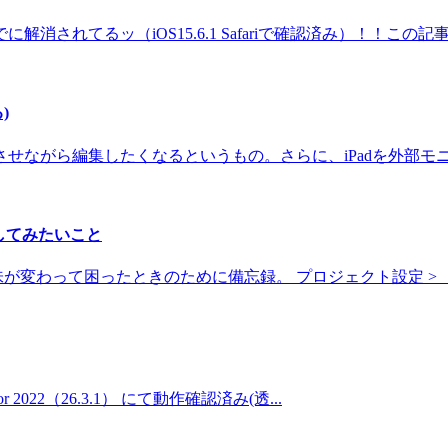
解消されてるッ（iOS15.6.1 Safariで確認済み）！！この記
)
ながら編集したくなるというもの。さらに、iPadを外部モニタ
してみたいこと
変わって困ったときのために備忘録。 プロジェクト設定 > 「
rator 2022（26.3.1） にて動作確認済み(透...