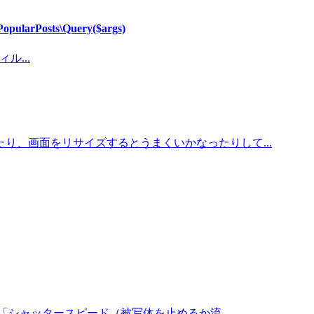
arPosts\Query($args)
ル...
、画面をリサイズするとうまくいかなったりして...
シャッタースピード（被写体を止めるか流...