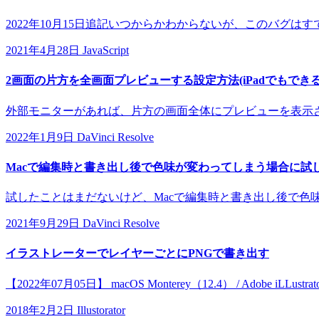
2022年10月15日追記いつからかわからないが、このバグはすでに
2021年4月28日
JavaScript
2画面の片方を全画面プレビューする設定方法(iPadでもできる
外部モニターがあれば、片方の画面全体にプレビューを表示させ
2022年1月9日
DaVinci Resolve
Macで編集時と書き出し後で色味が変わってしまう場合に試
試したことはまだないけど、Macで編集時と書き出し後で色味が
2021年9月29日
DaVinci Resolve
イラストレーターでレイヤーごとにPNGで書き出す
【2022年07月05日】 macOS Monterey（12.4） / Adobe iLLust
2018年2月2日
Illustorator