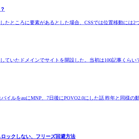
数？
たところに要素があるとした場合、CSSでは位置移動には2つの方法が
得していたドメインでサイトを開設した。当初は100記事くらいで
楽天モバイルをauにMNP、7日後にPOVO2.0にした話 昨年と同様の動
ロールしてもロックしない、フリーズ回避方法