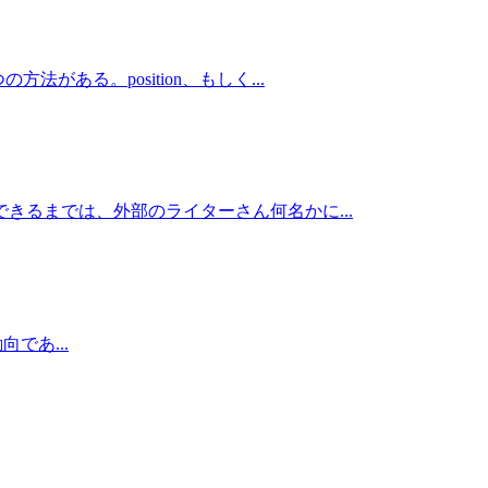
ある。position、もしく...
きるまでは、外部のライターさん何名かに...
向であ...