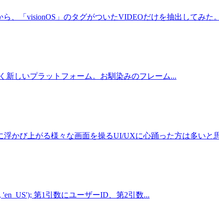
ら、「visionOS」のタグがついたVIDEOだけを抽出してみた。 Ac
visionos/ 全く新しいプラットフォーム。お馴染みのフレーム...
かび上がる様々な画面を操るUI/UXに心踊った方は多いと思う。
', 'en_US'); 第1引数にユーザーID、第2引数...