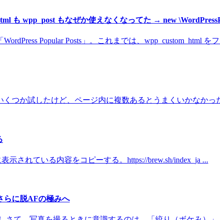
ml も wpp_post もなぜか使えなくなってた → new \WordPressPopul
Popular Posts」。これまでは、wpp_custom_html をフィ
くつか試したけど、ページ内に複数あるとうまくいかなかったり
る
いる内容をコピーする。https://brew.sh/index_ja ...
さらに脱AFの極みへ
 さて。写真を撮るときに意識するのは、「絞り（ボケみ）」「