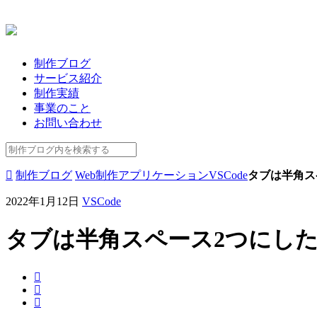
制作ブログ
サービス紹介
制作実績
事業のこと
お問い合わせ
制作ブログ
Web制作
アプリケーション
VSCode
タブは半角ス
2022年1月12日
VSCode
タブは半角スペース2つにし