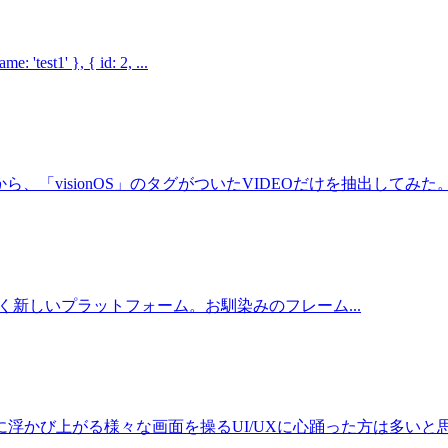
t1' }, { id: 2, ...
ら、「visionOS」のタグがついたVIDEOだけを抽出してみた。 Ac
visionos/ 全く新しいプラットフォーム。お馴染みのフレーム...
かび上がる様々な画面を操るUI/UXに心踊った方は多いと思う。