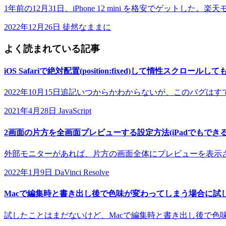
1年前の12月31日、iPhone 12 mini を格安でゲットした。
2022年12月26日
徒然なままに
よく読まれている記事
iOS Safariで絶対配置(position:fixed)して惰性スク
2022年10月15日追記いつからかわからないが、このバグはすでに
2021年4月28日
JavaScript
2画面の片方を全画面プレビューする設定方法(iPadでもできる
外部モニターがあれば、片方の画面全体にプレビューを表示させ
2022年1月9日
DaVinci Resolve
Macで編集時と書き出し後で色味が変わってしまう場合に試
試したことはまだないけど、Macで編集時と書き出し後で色味が