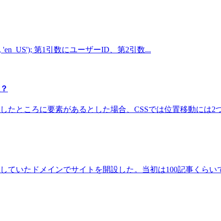
', 'en_US'); 第1引数にユーザーID、第2引数...
数？
たところに要素があるとした場合、CSSでは位置移動には2つの方法が
得していたドメインでサイトを開設した。当初は100記事くらいで