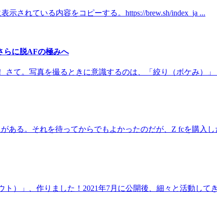
いる内容をコピーする。https://brew.sh/index_ja ...
さらに脱AFの極みへ
 さて。写真を撮るときに意識するのは、「絞り（ボケみ）」「
ある。それを待ってからでもよかったのだが、Z fcを購入した。
グアウト）」、作りました！2021年7月に公開後、細々と活動してきまし