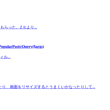
った。Z fcより...
arPosts\Query($args)
ル...
、画面をリサイズするとうまくいかなったりして...