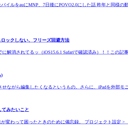
楽天モバイルをauにMNP、7日後にPOVO2.0にした話 昨年と同様の動
ロールしてもロックしない、フリーズ回避方法
解消されてるッ（iOS15.6.1 Safariで確認済み）！！この記
)
ながら編集したくなるというもの。さらに、iPadを外部モニタ
してみたいこと
変わって困ったときのために備忘録。 プロジェクト設定 > 「