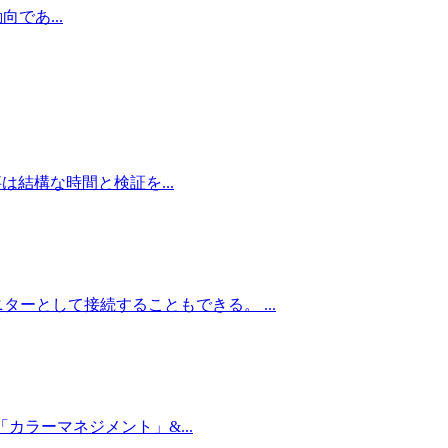
向であ...
事は結構な時間と検証を...
ーとして接続することもできる。 ...
カラーマネジメント」&...