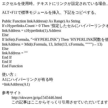
エクセルを使用時、テキストにリンクが設定されている場合、
ALT+F11で標準モジュールを挿入、下記をコピペする。
Public Function linkAddress(r As Range) As String
If r.Hyperlinks.Count > 0 Then ‘指定したセルにハイパ
linkAddress = r.Hyperlinks(1).Address
Else
If InStr(r.Formula, "=HYPERLINK") Then ‘HYPERLINK
linkAddress = Mid(r.Formula, 13, InStr(13, r.Formula, """") – 13)
Else
linkAddress = ""
End If
End If
End Function
使い方：
A1にハイパーリンクが有る時
=linkAddress(A1)
参考サイト
http://okwave.jp/qa1545446.html
この記事はここからそっくり引用させていただいてます