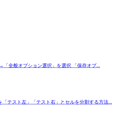
「全般オプション選択」を選択 「保存オプ...
「テスト左」「テスト右」とセルを分割する方法...