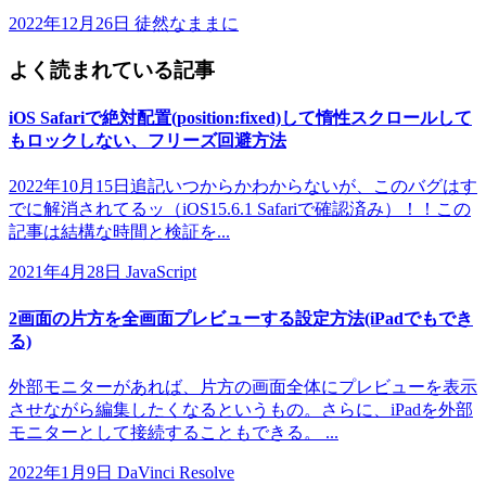
2022年12月26日
徒然なままに
よく読まれている記事
iOS Safariで絶対配置(position:fixed)して惰性スクロールして
もロックしない、フリーズ回避方法
2022年10月15日追記いつからかわからないが、このバグはす
でに解消されてるッ（iOS15.6.1 Safariで確認済み）！！この
記事は結構な時間と検証を...
2021年4月28日
JavaScript
2画面の片方を全画面プレビューする設定方法(iPadでもでき
る)
外部モニターがあれば、片方の画面全体にプレビューを表示
させながら編集したくなるというもの。さらに、iPadを外部
モニターとして接続することもできる。 ...
2022年1月9日
DaVinci Resolve