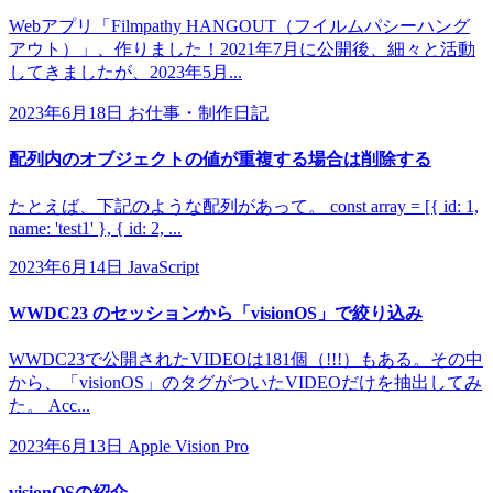
Webアプリ「Filmpathy HANGOUT（フイルムパシーハング
アウト）」、作りました！2021年7月に公開後、細々と活動
してきましたが、2023年5月...
2023年6月18日
お仕事・制作日記
配列内のオブジェクトの値が重複する場合は削除する
たとえば、下記のような配列があって。 const array = [{ id: 1,
name: 'test1' }, { id: 2, ...
2023年6月14日
JavaScript
WWDC23 のセッションから「visionOS」で絞り込み
WWDC23で公開されたVIDEOは181個（!!!）もある。その中
から、「visionOS」のタグがついたVIDEOだけを抽出してみ
た。 Acc...
2023年6月13日
Apple Vision Pro
visionOSの紹介