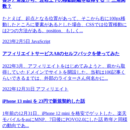
長さと角度から、左右上下の移動距離を取得する → 三角関
数？
たとえば、起点となる位置があって、そこから右に100px移
動したところに要素があるとした場合、CSSでは位置移動に
は2つの方法がある。position、もしく...
2023年2月5日
JavaScript
アフィリエイトサービスA8のセルフバックを使ってみた
2022年3月、アフィリエイトをはじめてみようと、前から取
得していたドメインでサイトを開設した。当初は100記事く
らいできるまでは、外部のライターさん何名かに...
2022年12月31日
アフィリエイト
iPhone 13 mini を 23円で新規契約した話
1年前の12月31日、iPhone 12 mini を格安でゲットした。楽天
モバイルをauにMNP、7日後にPOVO2.0にした話 昨年と同様
の動向であ...