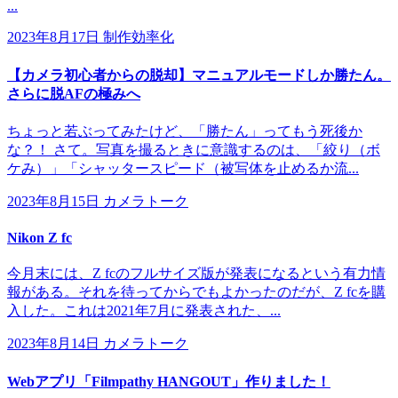
...
2023年8月17日
制作効率化
【カメラ初心者からの脱却】マニュアルモードしか勝たん。
さらに脱AFの極みへ
ちょっと若ぶってみたけど、「勝たん」ってもう死後か
な？！ さて。写真を撮るときに意識するのは、「絞り（ボ
ケみ）」「シャッタースピード（被写体を止めるか流...
2023年8月15日
カメラトーク
Nikon Z fc
今月末には、Z fcのフルサイズ版が発表になるという有力情
報がある。それを待ってからでもよかったのだが、Z fcを購
入した。これは2021年7月に発表された、...
2023年8月14日
カメラトーク
Webアプリ「Filmpathy HANGOUT」作りました！