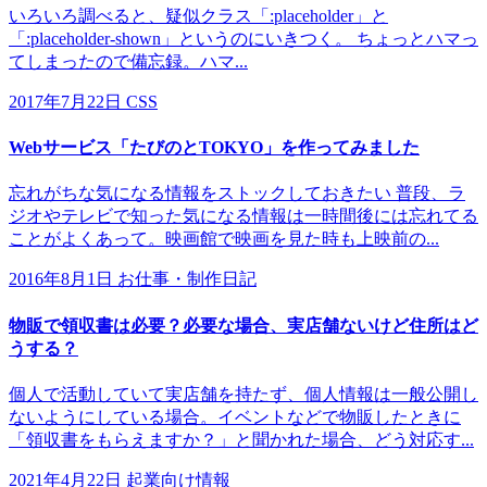
いろいろ調べると、疑似クラス「:placeholder」と
「:placeholder-shown」というのにいきつく。 ちょっとハマっ
てしまったので備忘録。ハマ...
2017年7月22日
CSS
Webサービス「たびのとTOKYO」を作ってみました
忘れがちな気になる情報をストックしておきたい 普段、ラ
ジオやテレビで知った気になる情報は一時間後には忘れてる
ことがよくあって。映画館で映画を見た時も上映前の...
2016年8月1日
お仕事・制作日記
物販で領収書は必要？必要な場合、実店舗ないけど住所はど
うする？
個人で活動していて実店舗を持たず、個人情報は一般公開し
ないようにしている場合。イベントなどで物販したときに
「領収書をもらえますか？」と聞かれた場合、どう対応す...
2021年4月22日
起業向け情報