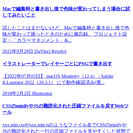
Macで編集時と書き出し後で色味が変わってしまう場合に試
してみたいこと
試したことはまだないけど、Macで編集時と書き出し後で色
味が変わって困ったときのために備忘録。 プロジェクト設
定 > 「カラーマネジメント」&...
2021年9月29日
DaVinci Resolve
イラストレーターでレイヤーごとにPNGで書き出す
【2022年07月05日】 macOS Monterey（12.4） / Adobe
iLLustrator 2022（26.3.1） にて動作確認済み(透...
2018年2月2日
Illustorator
CSSのminifyやJSの難読化された圧縮ファイルを戻すWebツ
ール
xxx.min.cssやxxx.min.jsのようなファイル名でCSSのminifyや
JSの難読化された一行の圧縮ファイルを見やすくした状態で