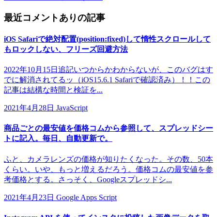
最近コメントありの記事
iOS Safariで絶対配置(position:fixed)して惰性スクロールして
もロックしない、フリーズ回避方法
2022年10月15日追記いつからかわからないが、このバグはす
でに解消されてるッ（iOS15.6.1 Safariで確認済み）！！この
記事は結構な時間と検証を...
2021年4月28日
JavaScript
商品ごとの最安値を価格コムから参照して、スプレッドシー
トに記入。毎日、自動更新で。
ふと、カメラレンズの価格が知りたくなった。その数、50本
くらい。いや、もっと増えるだろう。価格コムの最安値を参
考価格とする。さっそく、Googleスプレッドシ...
2021年4月23日
Google Apps Script