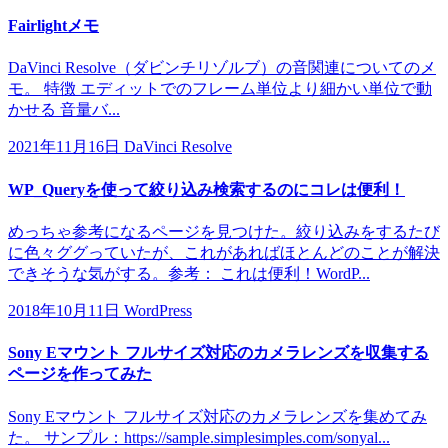
Fairlightメモ
DaVinci Resolve（ダビンチリゾルブ）の音関連についてのメ
モ。 特徴 エディットでのフレーム単位より細かい単位で動
かせる 音量バ...
2021年11月16日
DaVinci Resolve
WP_Queryを使って絞り込み検索するのにコレは便利！
めっちゃ参考になるページを見つけた。絞り込みをするたび
に色々ググっていたが、これがあればほとんどのことが解決
できそうな気がする。参考： これは便利！WordP...
2018年10月11日
WordPress
Sony Eマウント フルサイズ対応のカメラレンズを収集する
ページを作ってみた
Sony Eマウント フルサイズ対応のカメラレンズを集めてみ
た。 サンプル：https://sample.simplesimples.com/sonyal...