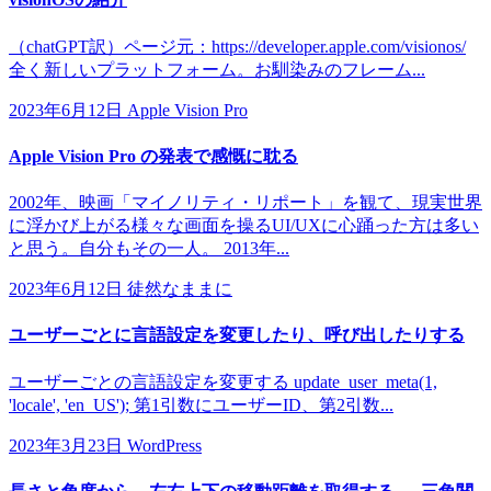
（chatGPT訳）ページ元：https://developer.apple.com/visionos/
全く新しいプラットフォーム。お馴染みのフレーム...
2023年6月12日
Apple Vision Pro
Apple Vision Pro の発表で感慨に耽る
2002年、映画「マイノリティ・リポート」を観て、現実世界
に浮かび上がる様々な画面を操るUI/UXに心踊った方は多い
と思う。自分もその一人。 2013年...
2023年6月12日
徒然なままに
ユーザーごとに言語設定を変更したり、呼び出したりする
ユーザーごとの言語設定を変更する update_user_meta(1,
'locale', 'en_US'); 第1引数にユーザーID、第2引数...
2023年3月23日
WordPress