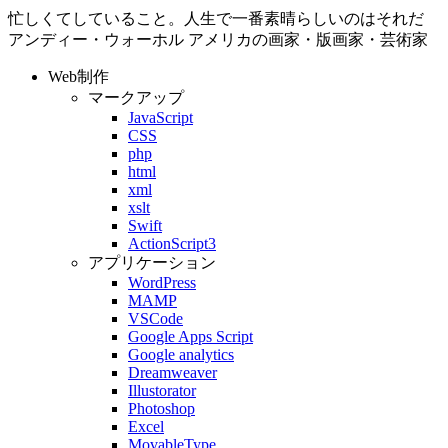
忙しくてしていること。人生で一番素晴らしいのはそれだ
アンディー・ウォーホル
アメリカの画家・版画家・芸術家
Web制作
マークアップ
JavaScript
CSS
php
html
xml
xslt
Swift
ActionScript3
アプリケーション
WordPress
MAMP
VSCode
Google Apps Script
Google analytics
Dreamweaver
Illustorator
Photoshop
Excel
MovableType