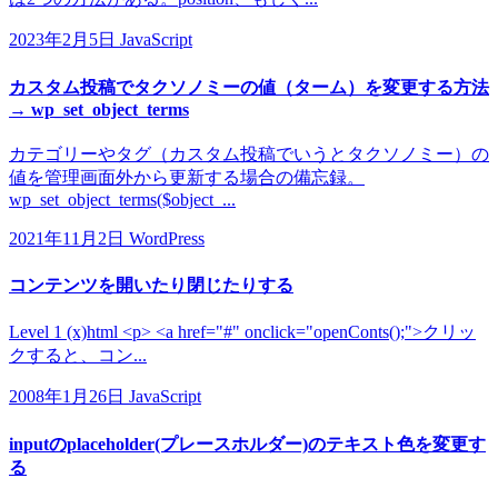
2023年2月5日
JavaScript
カスタム投稿でタクソノミーの値（ターム）を変更する方法
→ wp_set_object_terms
カテゴリーやタグ（カスタム投稿でいうとタクソノミー）の
値を管理画面外から更新する場合の備忘録。
wp_set_object_terms($object_...
2021年11月2日
WordPress
コンテンツを開いたり閉じたりする
Level 1 (x)html <p> <a href="#" onclick="openConts();">クリッ
クすると、コン...
2008年1月26日
JavaScript
inputのplaceholder(プレースホルダー)のテキスト色を変更す
る