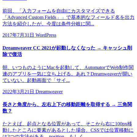
前回、「入力フォームを自由にカスタマイズできる
「Advanced Custom Fields」」で基本的なフィールド名を出力
方法を紹介したが、今度は条件分岐に関...
2017年7月31日
WordPress
Dreamweaver CC 2021が起動しなくなった → キャッシュ削
除で復活
朝、いつものようにMacを起動して、AutomatorでWeb制作関
連のアプリを一気に立ち上げる。あれ？Dreamweaverが開い
ていない。起動画面で「サイ...
2022年3月21日
Dreamweaver
長さと角度から、左右上下の移動距離を取得する → 三角関
数？
たとえば、起点となる位置があって、そこから右に100px移
動したところに要素があるとした場合、CSSでは位置移動に
は2つの方法がある。position、もしく...