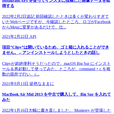
Instagram API を使ってインスタに投稿した画像データを取
得する
2022年2月2日追記 前回確認したときは多くが変わりすぎて
いたWebページですが、今確認したところ、ロゴがFacebook
からMetaに変更があるだけで、仕...
2021年2月22日
API
項目”Clipy”は開いているため、ゴミ箱に入れることができ
ません。←アンインストールしようとしたときの話し
Clipyが超絶便利そうだったので、macOS Big Sur にインスト
ール＆再起動して使ってみた。ところが、command + c を複
数の箇所で行い、c...
2021年9月13日
徒然なままに
MacBook Air Mid 2013 を中古で購入して、Big Sur を入れて
みた
2022年1月16日大幅に書き直しました。 Monterey が登場した