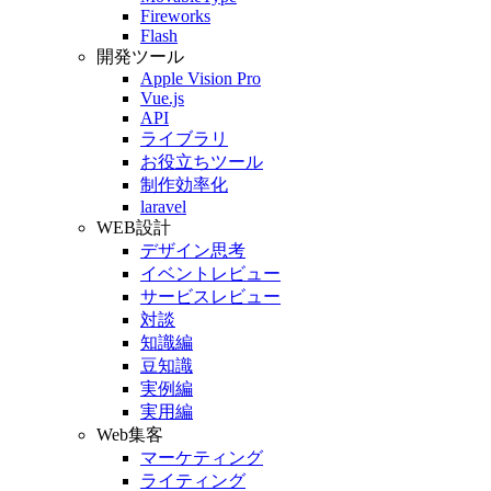
Fireworks
Flash
開発ツール
Apple Vision Pro
Vue.js
API
ライブラリ
お役立ちツール
制作効率化
laravel
WEB設計
デザイン思考
イベントレビュー
サービスレビュー
対談
知識編
豆知識
実例編
実用編
Web集客
マーケティング
ライティング