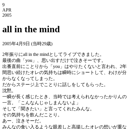
9
APR
2005
all in the mind
2005年4月9日
(当時29歳)
2年振りにall in the mindとしてライブできました。
最後の曲「you」、思い出すだけで泣きそーです。
出番直前にことりから「you」はやりたくないと言われ、2年
間思い続けたオレの気持ちは瞬時にショートして、わけが分
からなくなってしまった。
だからステージ上でことりに話しをしてもらった。
沈黙。
一瞬が長く感じたとき、当時では考えられなかったかりんの
一言。「こんなんじゃしまんないよ」
そして「聞きたい」と言ってくれたみんな。
その気持ちを飲んだことり。
あー、泣きそーだ。
みんなの食い入るような眼差しと高揚したオレの想いが重な