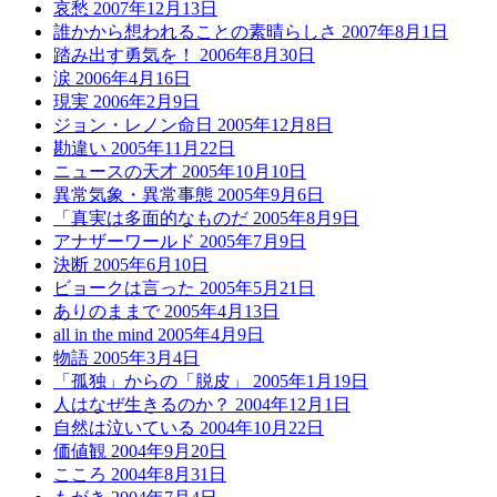
哀愁
2007年12月13日
誰かから想われることの素晴らしさ
2007年8月1日
踏み出す勇気を！
2006年8月30日
涙
2006年4月16日
現実
2006年2月9日
ジョン・レノン命日
2005年12月8日
勘違い
2005年11月22日
ニュースの天才
2005年10月10日
異常気象・異常事態
2005年9月6日
「真実は多面的なものだ
2005年8月9日
アナザーワールド
2005年7月9日
決断
2005年6月10日
ビョークは言った
2005年5月21日
ありのままで
2005年4月13日
all in the mind
2005年4月9日
物語
2005年3月4日
「孤独」からの「脱皮」
2005年1月19日
人はなぜ生きるのか？
2004年12月1日
自然は泣いている
2004年10月22日
価値観
2004年9月20日
こころ
2004年8月31日