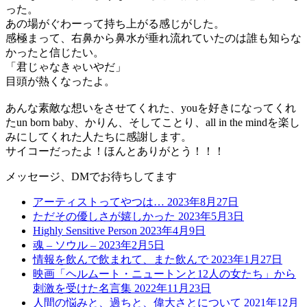
った。
あの場がぐわーって持ち上がる感じがした。
感極まって、右鼻から鼻水が垂れ流れていたのは誰も知らな
かったと信じたい。
「君じゃなきゃいやだ」
目頭が熱くなったよ。
あんな素敵な想いをさせてくれた、youを好きになってくれ
たun born baby、かりん、そしてことり、all in the mindを楽し
みにしてくれた人たちに感謝します。
サイコーだったよ！ほんとありがとう！！！
メッセージ、DMでお待ちしてます
アーティストってやつは…
2023年8月27日
ただその優しさが嬉しかった
2023年5月3日
Highly Sensitive Person
2023年4月9日
魂 – ソウル –
2023年2月5日
情報を飲んで飲まれて、また飲んで
2023年1月27日
映画「ヘルムート・ニュートンと12人の女たち」から
刺激を受けた名言集
2022年11月23日
人間の悩みと、過ちと、偉大さとについて
2021年12月