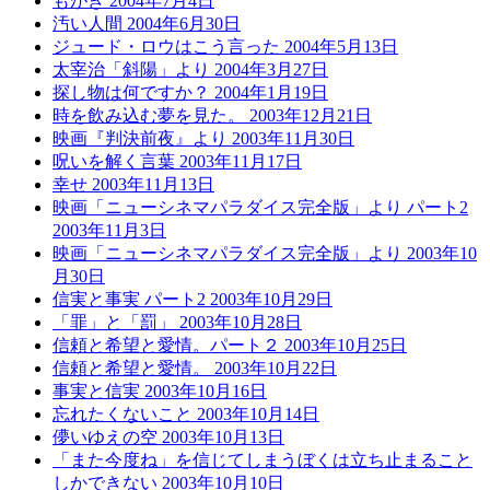
もがき
2004年7月4日
汚い人間
2004年6月30日
ジュード・ロウはこう言った
2004年5月13日
太宰治「斜陽」より
2004年3月27日
探し物は何ですか？
2004年1月19日
時を飲み込む夢を見た。
2003年12月21日
映画『判決前夜』より
2003年11月30日
呪いを解く言葉
2003年11月17日
幸せ
2003年11月13日
映画「ニューシネマパラダイス完全版」より パート2
2003年11月3日
映画「ニューシネマパラダイス完全版」より
2003年10
月30日
信実と事実 パート2
2003年10月29日
「罪」と「罰」
2003年10月28日
信頼と希望と愛情。パート２
2003年10月25日
信頼と希望と愛情。
2003年10月22日
事実と信実
2003年10月16日
忘れたくないこと
2003年10月14日
儚いゆえの空
2003年10月13日
「また今度ね」を信じてしまうぼくは立ち止まること
しかできない
2003年10月10日