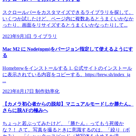
スクロールバーをカスタマイズできるライブラリを探して。
いくつか試したけど、ページ内に複数あるとうまくいかなか
ったり、画面をリサイズするとうまくいかなったりして...
2023年9月3日
ライブラリ
Mac M2 に Node(npm)をバージョン指定して使えるようにす
る
Homebrewをインストールする 1. 公式サイトのインストール
に表示されている内容をコピーする。https://brew.sh/index_ja
...
2023年8月17日
制作効率化
【カメラ初心者からの脱却】マニュアルモードしか勝たん。
さらに脱AFの極みへ
ちょっと若ぶってみたけど、「勝たん」ってもう死後か
な？！ さて。写真を撮るときに意識するのは、「絞り（ボ