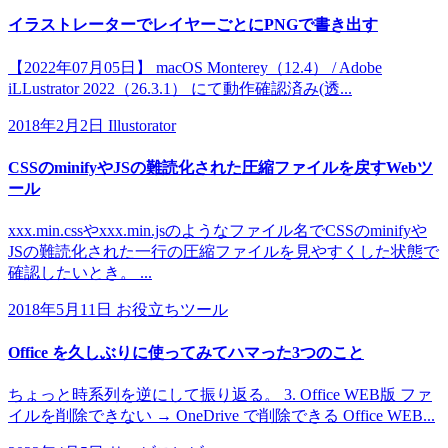
イラストレーターでレイヤーごとにPNGで書き出す
【2022年07月05日】 macOS Monterey（12.4） / Adobe
iLLustrator 2022（26.3.1） にて動作確認済み(透...
2018年2月2日
Illustorator
CSSのminifyやJSの難読化された圧縮ファイルを戻すWebツ
ール
xxx.min.cssやxxx.min.jsのようなファイル名でCSSのminifyや
JSの難読化された一行の圧縮ファイルを見やすくした状態で
確認したいとき。 ...
2018年5月11日
お役立ちツール
Office を久しぶりに使ってみてハマった3つのこと
ちょっと時系列を逆にして振り返る。 3. Office WEB版 ファ
イルを削除できない → OneDrive で削除できる Office WEB...