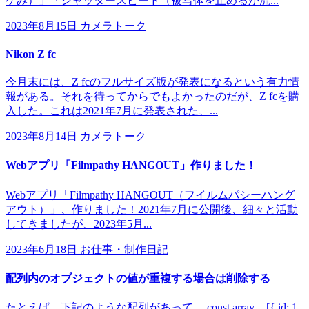
ケみ）」「シャッタースピード（被写体を止めるか流...
2023年8月15日
カメラトーク
Nikon Z fc
今月末には、Z fcのフルサイズ版が発表になるという有力情
報がある。それを待ってからでもよかったのだが、Z fcを購
入した。これは2021年7月に発表された、...
2023年8月14日
カメラトーク
Webアプリ「Filmpathy HANGOUT」作りました！
Webアプリ「Filmpathy HANGOUT（フイルムパシーハング
アウト）」、作りました！2021年7月に公開後、細々と活動
してきましたが、2023年5月...
2023年6月18日
お仕事・制作日記
配列内のオブジェクトの値が重複する場合は削除する
たとえば、下記のような配列があって。 const array = [{ id: 1,