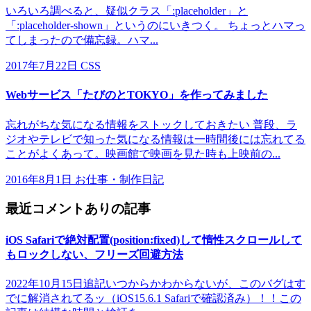
いろいろ調べると、疑似クラス「:placeholder」と
「:placeholder-shown」というのにいきつく。 ちょっとハマっ
てしまったので備忘録。ハマ...
2017年7月22日
CSS
Webサービス「たびのとTOKYO」を作ってみました
忘れがちな気になる情報をストックしておきたい 普段、ラ
ジオやテレビで知った気になる情報は一時間後には忘れてる
ことがよくあって。映画館で映画を見た時も上映前の...
2016年8月1日
お仕事・制作日記
最近コメントありの記事
iOS Safariで絶対配置(position:fixed)して惰性スクロールして
もロックしない、フリーズ回避方法
2022年10月15日追記いつからかわからないが、このバグはす
でに解消されてるッ（iOS15.6.1 Safariで確認済み）！！この