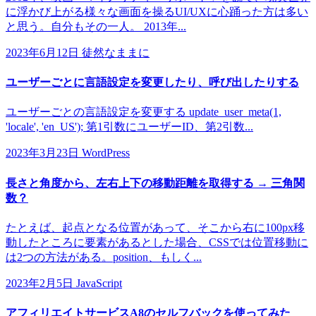
に浮かび上がる様々な画面を操るUI/UXに心踊った方は多い
と思う。自分もその一人。 2013年...
2023年6月12日
徒然なままに
ユーザーごとに言語設定を変更したり、呼び出したりする
ユーザーごとの言語設定を変更する update_user_meta(1,
'locale', 'en_US'); 第1引数にユーザーID、第2引数...
2023年3月23日
WordPress
長さと角度から、左右上下の移動距離を取得する → 三角関
数？
たとえば、起点となる位置があって、そこから右に100px移
動したところに要素があるとした場合、CSSでは位置移動に
は2つの方法がある。position、もしく...
2023年2月5日
JavaScript
アフィリエイトサービスA8のセルフバックを使ってみた