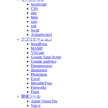
JavaScript
CSS
php
html
xml
xslt
Swift
ActionScript3
アプリケーション
WordPress
MAMP
VSCode
Google Apps Script
Google analytics
Dreamweaver
Illustorator
Photoshop
Excel
MovableType
Fireworks
Flash
開発ツール
Apple Vision Pro
Vue.js