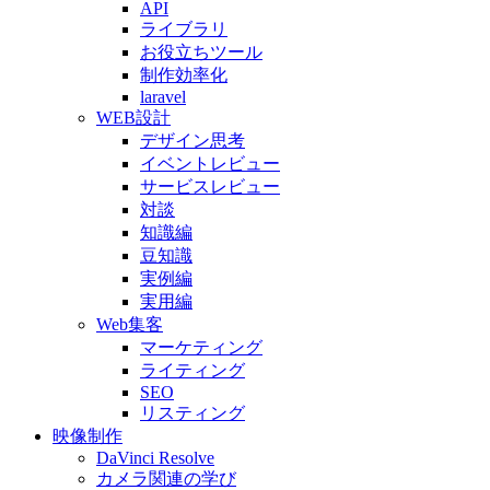
API
ライブラリ
お役立ちツール
制作効率化
laravel
WEB設計
デザイン思考
イベントレビュー
サービスレビュー
対談
知識編
豆知識
実例編
実用編
Web集客
マーケティング
ライティング
SEO
リスティング
映像制作
DaVinci Resolve
カメラ関連の学び