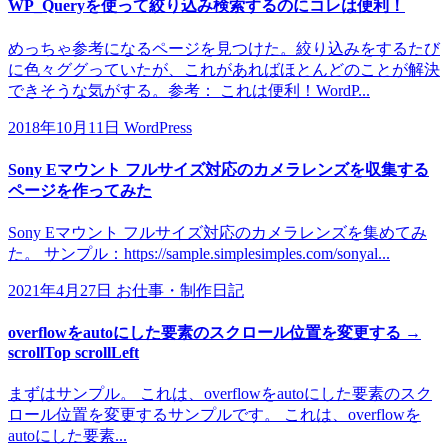
WP_Queryを使って絞り込み検索するのにコレは便利！
めっちゃ参考になるページを見つけた。絞り込みをするたび
に色々ググっていたが、これがあればほとんどのことが解決
できそうな気がする。参考： これは便利！WordP...
2018年10月11日
WordPress
Sony Eマウント フルサイズ対応のカメラレンズを収集する
ページを作ってみた
Sony Eマウント フルサイズ対応のカメラレンズを集めてみ
た。 サンプル：https://sample.simplesimples.com/sonyal...
2021年4月27日
お仕事・制作日記
overflowをautoにした要素のスクロール位置を変更する →
scrollTop scrollLeft
まずはサンプル。 これは、overflowをautoにした要素のスク
ロール位置を変更するサンプルです。 これは、overflowを
autoにした要素...