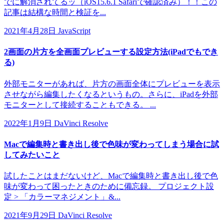
でに解消されてるッ（iOS15.6.1 Safariで確認済み）！！この
記事は結構な時間と検証を...
2021年4月28日
JavaScript
2画面の片方を全画面プレビューする設定方法(iPadでもでき
る)
外部モニターがあれば、片方の画面全体にプレビューを表示
させながら編集したくなるというもの。さらに、iPadを外部
モニターとして接続することもできる。 ...
2022年1月9日
DaVinci Resolve
Macで編集時と書き出し後で色味が変わってしまう場合に試
してみたいこと
試したことはまだないけど、Macで編集時と書き出し後で色
味が変わって困ったときのために備忘録。 プロジェクト設
定 > 「カラーマネジメント」&...
2021年9月29日
DaVinci Resolve