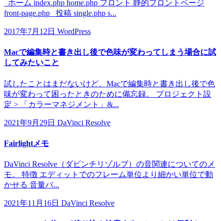
ホーム index.php home.php フロント 静的フロントページ
front-page.php 投稿 single.php s...
2017年7月12日
WordPress
Macで編集時と書き出し後で色味が変わってしまう場合に試
してみたいこと
試したことはまだないけど、Macで編集時と書き出し後で色
味が変わって困ったときのために備忘録。 プロジェクト設
定 > 「カラーマネジメント」&...
2021年9月29日
DaVinci Resolve
Fairlightメモ
DaVinci Resolve（ダビンチリゾルブ）の音関連についてのメ
モ。 特徴 エディットでのフレーム単位より細かい単位で動
かせる 音量バ...
2021年11月16日
DaVinci Resolve