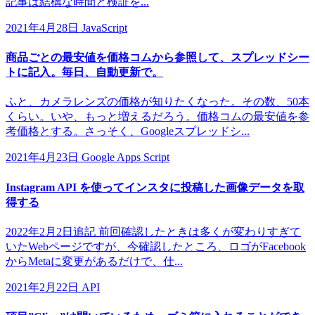
記事は結構な時間と検証を...
2021年4月28日
JavaScript
商品ごとの最安値を価格コムから参照して、スプレッドシー
トに記入。毎日、自動更新で。
ふと、カメラレンズの価格が知りたくなった。その数、50本
くらい。いや、もっと増えるだろう。価格コムの最安値を参
考価格とする。さっそく、Googleスプレッドシ...
2021年4月23日
Google Apps Script
Instagram API を使ってインスタに投稿した画像データを取
得する
2022年2月2日追記 前回確認したときは多くが変わりすぎて
いたWebページですが、今確認したところ、ロゴがFacebook
からMetaに変更があるだけで、仕...
2021年2月22日
API