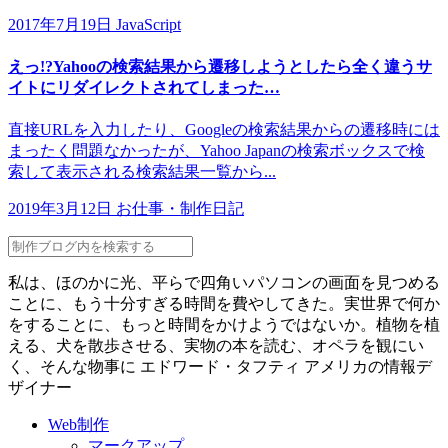
2017年7月19日
JavaScript
えっ!?Yahooの検索結果から遷移しようとしたら全く違うサ
イトにリダイレクトされてしまった…
直接URLを入力したり、Googleの検索結果からの遷移時には
まったく問題なかったが、Yahoo Japanの検索ボックスで検
索して表示される検索結果一覧から...
2019年3月12日
お仕事・制作日記
私は、ほのかに光、平らで四角いパソコンの画面を見つめる
ことに、もう十分すぎる時間を費やしてきた。実世界で何か
をすることに、もっと時間をかけようではないか。植物を植
える、犬を散歩させる、実物の本を読む、オペラを観にい
く、そんな物事に
エドワード・タフティ
アメリカの情報デ
ザイナー
Web制作
マークアップ