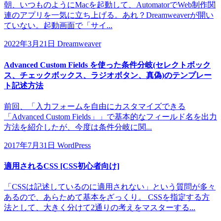
朝、いつものようにMacを起動して、AutomatorでWeb制作関
連のアプリを一気に立ち上げる。あれ？Dreamweaverが開い
ていない。起動画面で「サイ...
2022年3月21日
Dreamweaver
Advanced Custom Fields を使った条件分岐(セレクトボック
ス、チェックボックス、ラジオボタン、真偽)のテンプレー
ト記述方法
前回、「入力フォームを自由にカスタマイズできる
「Advanced Custom Fields」」で基本的なフィールド名を出力
方法を紹介したが、今度は条件分岐に関...
2017年7月31日
WordPress
適用されるCSS [CSS初心者向け]
「CSSは記述しているのに適用されない」という質問が多々
あるので、あらためて基本をざっくり。 CSSを指定する方
法として、大きく分けて2通りの考えをマスターする...