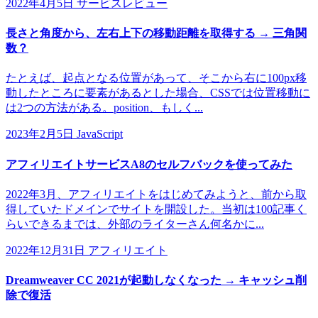
2022年4月5日
サービスレビュー
長さと角度から、左右上下の移動距離を取得する → 三角関
数？
たとえば、起点となる位置があって、そこから右に100px移
動したところに要素があるとした場合、CSSでは位置移動に
は2つの方法がある。position、もしく...
2023年2月5日
JavaScript
アフィリエイトサービスA8のセルフバックを使ってみた
2022年3月、アフィリエイトをはじめてみようと、前から取
得していたドメインでサイトを開設した。当初は100記事く
らいできるまでは、外部のライターさん何名かに...
2022年12月31日
アフィリエイト
Dreamweaver CC 2021が起動しなくなった → キャッシュ削
除で復活