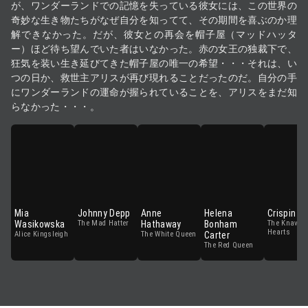
が、ワンダーランドでの記憶を失っている彼女には、この世界の
奇妙な生き物たちがなぜ自分を知ってて、その期間を喜ぶのか理
解できなかった。だが、彼女との再会を帽子屋（マッドハッタ
ー）ほど待ち望んでいた者はいなかった。赤の女王の独裁下で、
狂気を装い生き延びてきた帽子屋の唯一の希望・・・それは、い
つの日か、救世主アリスが再び現れることだったのだ。自分の手
にワンダーランドの運命が握られていることを、アリスをまだ知
らなかった・・・。
ハリー・ポッターと
ハリー・ポッターと
ハリー･ポッターと
謎のプリンス
不死鳥の騎士団
炎のゴブレット
Harry Potter and the
Harry Potter and the
Harry Potter and the
Half-Blood Prince
Order of the Phoenix
Goblet of Fire
★7
2009
154分
★8
2007
138分
★7
2005
157分
アドベンチャー・ファン
ファンタジー・アドベン
ファンタジー・アドベン
Mia
Johnny Depp
Anne
Helena
Crispin Gl
タジー
チャー
チャー
Wasikowska
The Mad Hatter
Hathaway
Bonham
The Knave o
Hearts
Alice Kingsleigh
The White Queen
Carter
The Red Queen