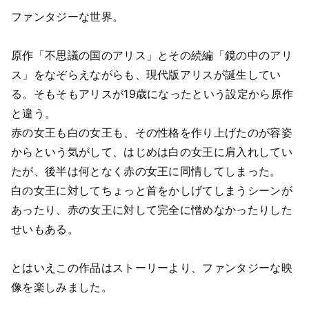
ファンタジーな世界。
原作「不思議の国のアリス」とその続編「鏡の中のアリ
ス」をなぞらえながらも、現代版アリスが誕生してい
る。そもそもアリスが19歳になったという設定から原作
と違う。
赤の女王も白の女王も、その性格を作り上げたのが容姿
からという気がして、はじめは白の女王に肩入れしてい
たが、後半は何となく赤の女王に同情してしまった。
白の女王に対してちょっと首をかしげてしまうシーンが
ザ・ロストシティ
カムバック・トゥ・
ザ・ボーイズ シーズ
ハリウッド!!
ン1, 2, 3
The Lost City
あったり、赤の女王に対して完全に憎めなかったりした
The Comeback Trail
The Boys
★9
2022
112分
せいもある。
★7
2020
103分
★7
アクション・アドベンチ
クライム・コメディ
アクション＆アドベンチ
ャー・コメディ
ャー・Sci-Fi & ファンタ
とはいえこの作品はストーリーより、ファンタジーな映
ジー
像を楽しみました。