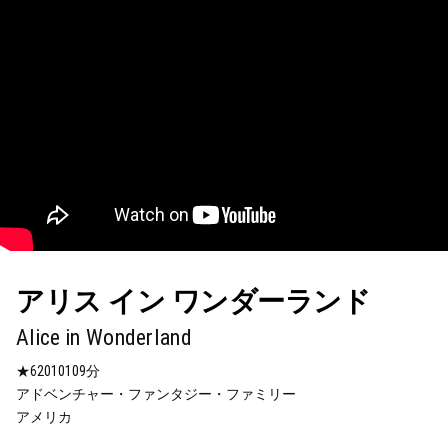
778
Movie Reviews
by Taketake
アリス イン ワンダーランド
Alice in Wonderland
アイム・ユア・マン
葬送のフリーレン シ
不都合な理想の夫婦
795813
ーズン1
★6
2010
109分
The Nest
Ich bin dein Mensch
★10
アドベンチャー・ファンタジー・ファミリー
★9
2020
107分
★9
2021
108分
ドラマ
アメリカ
ロマンス・コメディ・
Sci-Fi