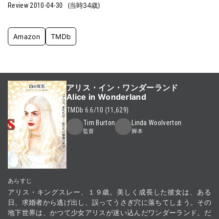
(当時34歳)
Review
2010-04-30
Amazon
TMDb
アリス・イン・ワンダーランド
Alice in Wonderland
ジェン・ブイ
ミッション：インポ
ハリー・ポッターと
TMDb 6.6/10 (11,629)
ッシブル デッドレ
死の秘宝
Gen V
Tim Burton
Linda Woolverton
コニング PART
Harry Potter and the
★8
ONE
監督
脚本
Deathly Hallows: Part
アクション＆アドベンチ
Mission: Impossible -
ャー・Sci-Fi & ファンタ
1
Dead Reckoning Part
ジー・ドラマ
★8
2010
146分
One
ファンタジー・アドベン
★8
2023
164分
チャー
あらすじ
スリラー・アクション
アリス・キングスレー、１９歳。美しく成長した彼女は、ある
日、求婚者から逃げ出し、誤ってうさぎ穴に落ちてしまう。その
地下世界は、かつて少女アリスが迷い込んだワンダーランド。だ