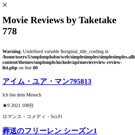
Movie Reviews
by Taketake
778
Warning
: Undefined variable $original_title_cording in
/home/users/1/smplsmplsdsn/web/simplesimples/simplesimples.al
content/themes/smplsmpls/include/api/moviereview-review-
list.php
on line
60
アイム・ユア・マン
795813
Ich bin dein Mensch
★9
2021
108分
ロマンス・コメディ・Sci-Fi
葬送のフリーレン シーズン1