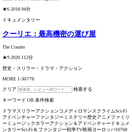
★6
2018
94分
ドキュメンタリー
クーリエ：最高機密の運び屋
The Courier
★9
2020
112分
歴史・スリラー・ドラマ・アクション
MORE
1
-
30
/
778
クリア
検索する
キーワード OR 条件検索
ドラマ
スリラー
アクション
コメディ
ロマンス
クライム
Sci-Fi
アドベンチャー
ファンタジー
ミステリー
歴史
アニメ
ファミリ
ー
ミュージック
ホラー
アクション＆アドベンチャー
ドキュメ
ンタリー
Sci-Fi & ファンタジー
戦争
TV映画
ヨーロッパ
10768