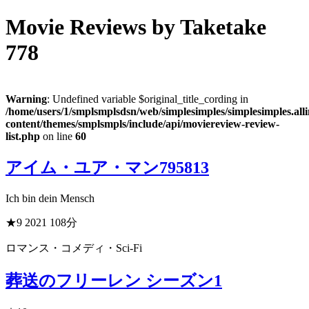
Movie Reviews
by Taketake
778
Warning
: Undefined variable $original_title_cording in
/home/users/1/smplsmplsdsn/web/simplesimples/simplesimples.al
content/themes/smplsmpls/include/api/moviereview-review-
list.php
on line
60
アイム・ユア・マン
795813
Ich bin dein Mensch
★9
2021
108分
ロマンス・コメディ・Sci-Fi
葬送のフリーレン シーズン1