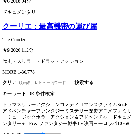
★6
2018
94分
ドキュメンタリー
クーリエ：最高機密の運び屋
The Courier
★9
2020
112分
歴史・スリラー・ドラマ・アクション
MORE
1
-
30
/
778
クリア
検索する
キーワード OR 条件検索
ドラマ
スリラー
アクション
コメディ
ロマンス
クライム
Sci-Fi
アドベンチャー
ファンタジー
ミステリー
歴史
アニメ
ファミリ
ー
ミュージック
ホラー
アクション＆アドベンチャー
ドキュメ
ンタリー
Sci-Fi & ファンタジー
戦争
TV映画
ヨーロッパ
10768