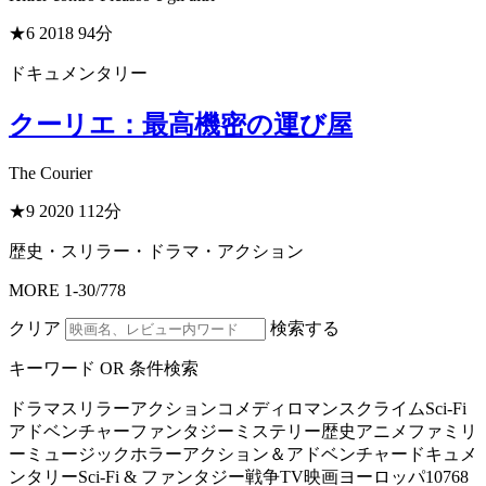
★6
2018
94分
ドキュメンタリー
クーリエ：最高機密の運び屋
The Courier
★9
2020
112分
歴史・スリラー・ドラマ・アクション
MORE
1
-
30
/
778
クリア
検索する
キーワード OR 条件検索
ドラマ
スリラー
アクション
コメディ
ロマンス
クライム
Sci-Fi
アドベンチャー
ファンタジー
ミステリー
歴史
アニメ
ファミリ
ー
ミュージック
ホラー
アクション＆アドベンチャー
ドキュメ
ンタリー
Sci-Fi & ファンタジー
戦争
TV映画
ヨーロッパ
10768