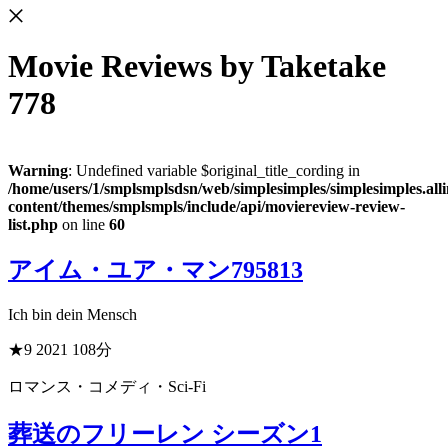
Movie Reviews
by Taketake
778
Warning
: Undefined variable $original_title_cording in
/home/users/1/smplsmplsdsn/web/simplesimples/simplesimples.al
content/themes/smplsmpls/include/api/moviereview-review-
list.php
on line
60
アイム・ユア・マン
795813
Ich bin dein Mensch
★9
2021
108分
ロマンス・コメディ・Sci-Fi
葬送のフリーレン シーズン1