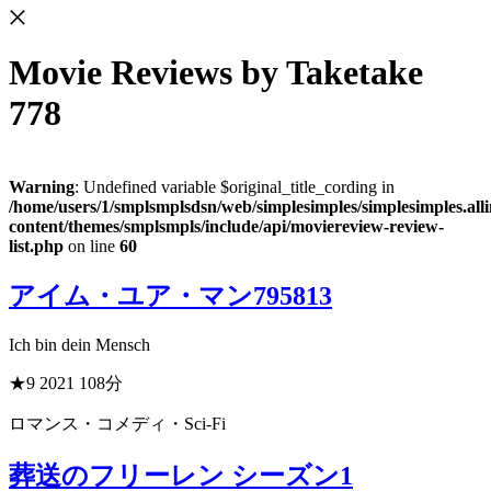
Movie Reviews
by Taketake
778
Warning
: Undefined variable $original_title_cording in
/home/users/1/smplsmplsdsn/web/simplesimples/simplesimples.al
content/themes/smplsmpls/include/api/moviereview-review-
list.php
on line
60
アイム・ユア・マン
795813
Ich bin dein Mensch
★9
2021
108分
ロマンス・コメディ・Sci-Fi
葬送のフリーレン シーズン1