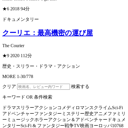
★6
2018
94分
ドキュメンタリー
クーリエ：最高機密の運び屋
The Courier
★9
2020
112分
歴史・スリラー・ドラマ・アクション
MORE
1
-
30
/
778
クリア
検索する
キーワード OR 条件検索
ドラマ
スリラー
アクション
コメディ
ロマンス
クライム
Sci-Fi
アドベンチャー
ファンタジー
ミステリー
歴史
アニメ
ファミリ
ー
ミュージック
ホラー
アクション＆アドベンチャー
ドキュメ
ンタリー
Sci-Fi & ファンタジー
戦争
TV映画
ヨーロッパ
10768