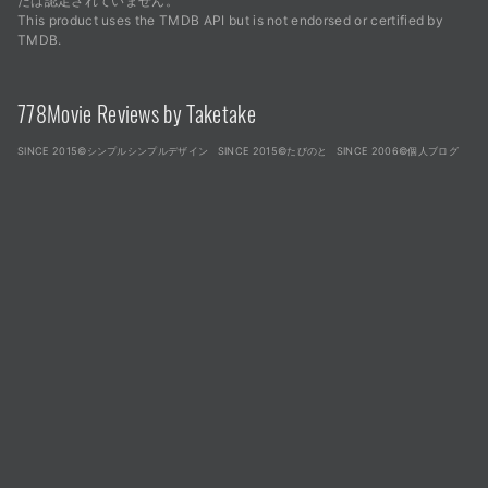
たは認定されていません。
This product uses the TMDB API but is not endorsed or certified by
TMDB.
778Movie Reviews by Taketake
SINCE 2015©シンプルシンプルデザイン
SINCE 2015©たびのと
SINCE 2006©個人ブログ