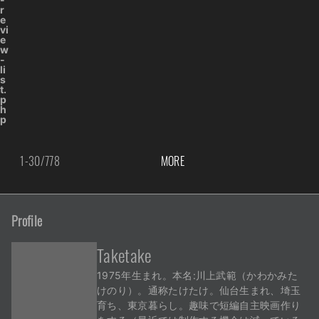
r
e
vi
e
w
-
li
s
t.
p
h
p
1
-
30
/
778
MORE
Profile
Taketake
1975年生まれ。本名:川上武範（かわかみた
けのり）。通称たけたけ。仙台生まれ、埼玉
育ち、東京暮らし。趣味で短編自主映画作り