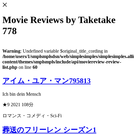
Movie Reviews
by Taketake
778
Warning
: Undefined variable $original_title_cording in
/home/users/1/smplsmplsdsn/web/simplesimples/simplesimples.al
content/themes/smplsmpls/include/api/moviereview-review-
list.php
on line
60
アイム・ユア・マン
795813
Ich bin dein Mensch
★9
2021
108分
ロマンス・コメディ・Sci-Fi
葬送のフリーレン シーズン1