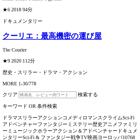
★6
2018
94分
ドキュメンタリー
クーリエ：最高機密の運び屋
The Courier
★9
2020
112分
歴史・スリラー・ドラマ・アクション
MORE
1
-
30
/
778
クリア
検索する
キーワード OR 条件検索
ドラマ
スリラー
アクション
コメディ
ロマンス
クライム
Sci-Fi
アドベンチャー
ファンタジー
ミステリー
歴史
アニメ
ファミリ
ー
ミュージック
ホラー
アクション＆アドベンチャー
ドキュメ
ンタリー
Sci-Fi & ファンタジー
戦争
TV映画
ヨーロッパ
10768