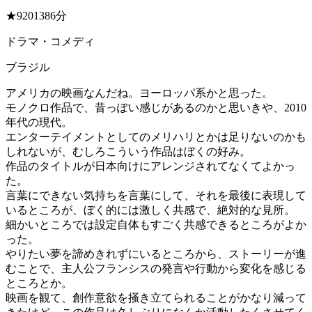
★9
2013
86分
ドラマ・コメディ
ブラジル
アメリカの映画なんだね。ヨーロッパ系かと思った。
モノクロ作品で、昔っぽい感じがあるのかと思いきや、2010
年代の現代。
エンターテイメントとしてのメリハリとかは足りないのかも
しれないが、むしろこういう作品はぼくの好み。
作品のタイトルが日本向けにアレンジされてなくてよかっ
た。
言葉にできない気持ちを言葉にして、それを最後に表現して
いるところが、ぼく的には激しく共感で、絶対的な見所。
細かいところでは設定自体もすごく共感できるところがよか
った。
やりたい夢を諦めきれずにいるところから、ストーリーが進
むことで、主人公フランシスの発言や行動から変化を感じる
ところとか。
映画を観て、創作意欲を掻き立てられることがかなり減って