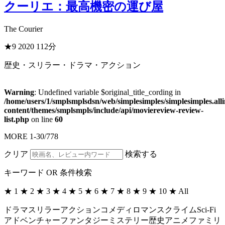
クーリエ：最高機密の運び屋
The Courier
★9
2020
112分
歴史・スリラー・ドラマ・アクション
Warning
: Undefined variable $original_title_cording in
/home/users/1/smplsmplsdsn/web/simplesimples/simplesimples.al
content/themes/smplsmpls/include/api/moviereview-review-
list.php
on line
60
MORE
1
-
30
/
778
クリア
検索する
キーワード OR 条件検索
★
1
★
2
★
3
★
4
★
5
★
6
★
7
★
8
★
9
★
10
★
All
ドラマ
スリラー
アクション
コメディ
ロマンス
クライム
Sci-Fi
アドベンチャー
ファンタジー
ミステリー
歴史
アニメ
ファミリ