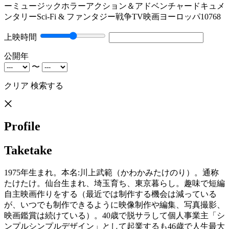
ー
ミュージック
ホラー
アクション＆アドベンチャー
ドキュメ
ンタリー
Sci-Fi & ファンタジー
戦争
TV映画
ヨーロッパ
10768
上映時間
公開年
〜
クリア
検索する
Profile
Taketake
1975年生まれ。本名:川上武範（かわかみたけのり）。通称
たけたけ。仙台生まれ、埼玉育ち、東京暮らし。趣味で短編
自主映画作りをする（最近では制作する機会は減っている
が、いつでも制作できるように映像制作や編集、写真撮影、
映画鑑賞は続けている）。40歳で脱サラして個人事業主「シ
ンプルシンプルデザイン」として起業するも46歳で人生最大