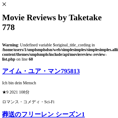
Movie Reviews
by Taketake
778
Warning
: Undefined variable $original_title_cording in
/home/users/1/smplsmplsdsn/web/simplesimples/simplesimples.al
content/themes/smplsmpls/include/api/moviereview-review-
list.php
on line
60
アイム・ユア・マン
795813
Ich bin dein Mensch
★9
2021
108分
ロマンス・コメディ・Sci-Fi
葬送のフリーレン シーズン1