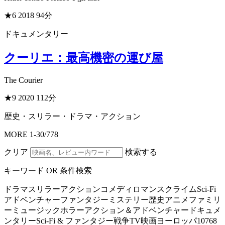
★6
2018
94分
ドキュメンタリー
クーリエ：最高機密の運び屋
The Courier
★9
2020
112分
歴史・スリラー・ドラマ・アクション
MORE
1
-
30
/
778
クリア
検索する
キーワード OR 条件検索
ドラマ
スリラー
アクション
コメディ
ロマンス
クライム
Sci-Fi
アドベンチャー
ファンタジー
ミステリー
歴史
アニメ
ファミリ
ー
ミュージック
ホラー
アクション＆アドベンチャー
ドキュメ
ンタリー
Sci-Fi & ファンタジー
戦争
TV映画
ヨーロッパ
10768